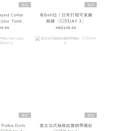
售完
售完
ayed Collar
有Belt位！日常打褶可束腳
olor Tank
棉褲〈🇰🇷DAY 3〉
🇷DAY 3〉
89.00
HK$139.00
售完
售完
 Polka Dots
復古法式袖格紋腰綁帶襯衫