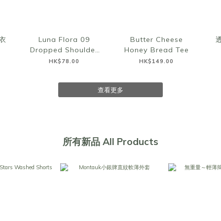
衣
Luna Flora 09
Butter Cheese
Dropped Shoulder
Honey Bread Tee
Top
HK$78.00
HK$149.00
查看更多
所有新品 All Products