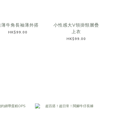
透薄牛角長袖薄外搭
小性感大V領掛頸層疊
超美配色～蕾
上衣
背心
HK$99.00
HK$99.00
HK$109