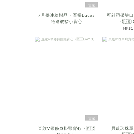
售完
7月份連線贈品 - 百搭Laces
可斜孭帶雙口
邊邊皺褶小背心
〈🇰🇷
HK$1
售完
直紋V領修身掛頸背心〈🇰🇷
貝殼珠珠單