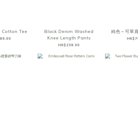
 Cotton Tee
Black Denim Washed
純色～可單
Knee Length Pants
89.00
HK$7
HK$238.00