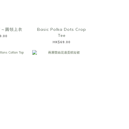
肩～圓領上衣
Basic Polka Dots Crop
Tee
9.00
HK$69.00