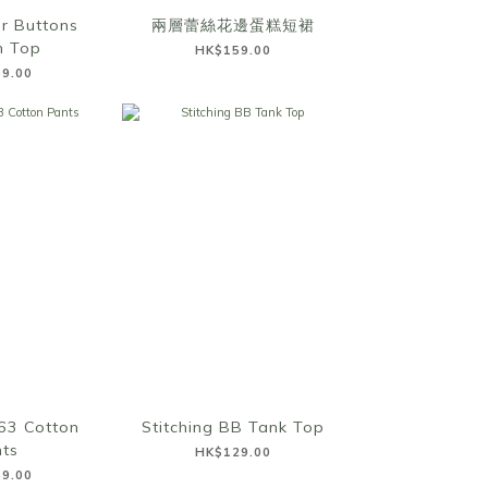
r Buttons
兩層蕾絲花邊蛋糕短裙
n Top
HK$159.00
9.00
63 Cotton
Stitching BB Tank Top
ts
HK$129.00
9.00