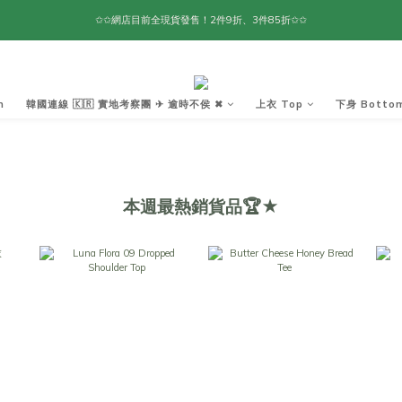
✩✩網店目前全現貨發售！2件9折、3件85折✩✩
m
韓國連線 🇰🇷 實地考察團 ✈ 逾時不侯 ✖︎
上衣 Top
下身 Botto
本週最熱銷貨品🏆★