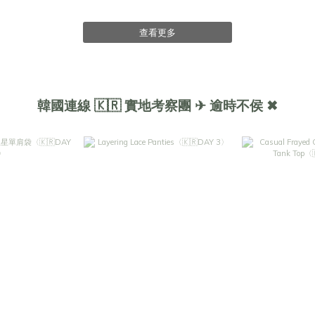
查看更多
韓國連線 🇰🇷 實地考察團 ✈ 逾時不侯 ✖︎