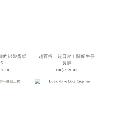
簡約綁帶蛋糕
超百搭！超日常！闊腳牛仔
PS
長褲
9.00
HK$259.00