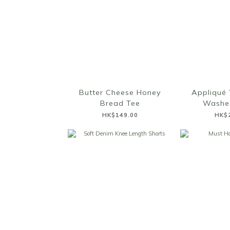
Butter Cheese Honey
Appliqué 
Bread Tee
Washe
HK$149.00
HK$