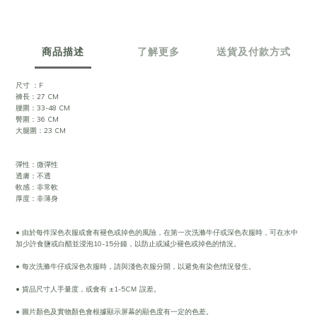
商品描述
了解更多
送貨及付款方式
尺寸 ：F
褲長：27 CM
腰圍：33-48 CM
臀圍：36 CM
大腿圍：23 CM
彈性：微彈性
透膚：不透
軟感：非常軟
厚度：非薄身
• 由於每件深色衣服或會有褪色或掉色的風險，在第一次洗滌牛仔或深色衣服時，可在水中
加少許食鹽或白醋並浸泡10-15分鐘，以防止或減少褪色或掉色的情況。
• 每次洗滌牛仔或深色衣服時，請與淺色衣服分開，以避免有染色情況發生。
• 貨品尺寸人手量度，或會有 ±1-5CＭ 誤差。
• 圖片顏色及實物顏色會根據顯示屏幕的顯色度有一定的色差。