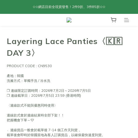
✩✩網店目前全現貨發售！2件9折、3件85折✩✩
Layering Lace Panties〈🇰🇷
DAY 3〉
PRODUCT CODE : CN9530
產地：韓國
洗滌方式：單獨手洗 / 冷水洗
❐ 連線限定訂購時間：2026年7月2日～2026年7月5日
❐ 連線截單日：2026年7月5日 23:59 (香港時間)
〈連線款式不能與優惠同時使用〉
連線款式會於連線結束時全部下架！！
把握機會下單～♡
﹆連線貨品一般會於截單後 7-14 個工作天到貨，
截單後會即時於韓國當地為客人訂購貨品，以確保最快速度到貨。