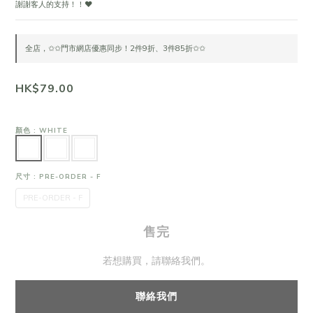
謝謝客人的支持！！❤
全店，✩✩門市網店優惠同步！2件9折、3件85折✩✩
HK$79.00
顏色
: WHITE
尺寸
: PRE-ORDER - F
PRE-ORDER - F
售完
若想購買，請聯絡我們。
聯絡我們