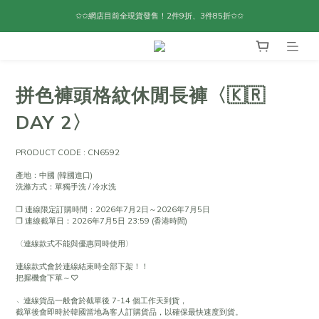
✩✩網店目前全現貨發售！2件9折、3件85折✩✩
拼色褲頭格紋休閒長褲〈🇰🇷
DAY 2〉
PRODUCT CODE : CN6592
產地：中國 (韓國進口)
洗滌方式：單獨手洗 / 冷水洗
❐ 連線限定訂購時間：2026年7月2日～2026年7月5日
❐ 連線截單日：2026年7月5日 23:59 (香港時間)
〈連線款式不能與優惠同時使用〉
連線款式會於連線結束時全部下架！！
把握機會下單～♡
﹆連線貨品一般會於截單後 7-14 個工作天到貨，
截單後會即時於韓國當地為客人訂購貨品，以確保最快速度到貨。