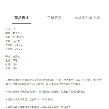
商品描述
了解更多
送貨及付款方式
尺寸 ：F
褲長：100 CM
腰圍：29-45 CM
臀圍：54 CM
大腿圍：34 CM
小腿圍：30 CM
彈性：無彈性
透膚：不透
軟感：適中
厚度：適中
• 由於每件深色衣服或會有褪色或掉色的風險，在第一次洗滌牛仔或深色衣服時，可在水中
加少許食鹽或白醋並浸泡10-15分鐘，以防止或減少褪色或掉色的情況。
• 每次洗滌牛仔或深色衣服時，請與淺色衣服分開，以避免有染色情況發生。
• 貨品尺寸人手量度，或會有 ±1-5CＭ 誤差。
• 圖片顏色及實物顏色會根據顯示屏幕的顯色度有一定的色差。