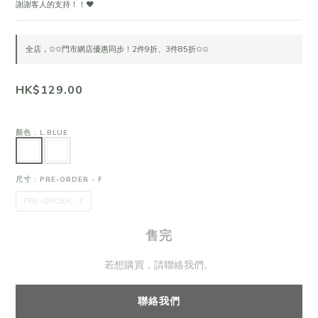
謝謝客人的支持！！❤
全店，✩✩門市網店優惠同步！2件9折、3件85折✩✩
HK$129.00
顏色
: L.BLUE
尺寸
: PRE-ORDER - F
PRE-ORDER - F
售完
若想購買，請聯絡我們。
聯絡我們