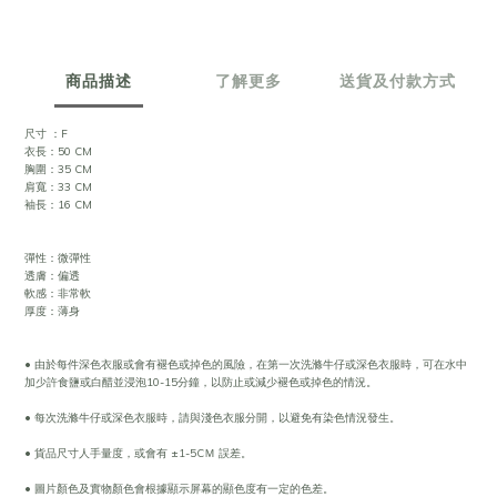
商品描述
了解更多
送貨及付款方式
尺寸 ：F
衣長：50 CM
胸圍：35 CM
肩寬：33 CM
袖長：16 CM
彈性：微彈性
透膚：偏透
軟感：非常軟
厚度：薄身
• 由於每件深色衣服或會有褪色或掉色的風險，在第一次洗滌牛仔或深色衣服時，可在水中
加少許食鹽或白醋並浸泡10-15分鐘，以防止或減少褪色或掉色的情況。
• 每次洗滌牛仔或深色衣服時，請與淺色衣服分開，以避免有染色情況發生。
• 貨品尺寸人手量度，或會有 ±1-5CＭ 誤差。
• 圖片顏色及實物顏色會根據顯示屏幕的顯色度有一定的色差。