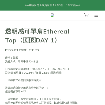
✩✩網店目前全現貨發售！2件9折、3件85折✩✩
透明感可單肩Ethereal
Top〈🇰🇷DAY 1〉
PRODUCT CODE : CN3524
產地：韓國
洗滌方式：單獨手洗 / 冷水洗
❐ 連線限定訂購時間：2026年7月2日～2026年7月5日
❐ 連線截單日：2026年7月5日 23:59 (香港時間)
〈連線款式不能與優惠同時使用〉
連線款式會於連線結束時全部下架！！
把握機會下單～♡
﹆連線貨品一般會於截單後 7-14 個工作天到貨，
截單後會即時於韓國當地為客人訂購貨品，以確保最快速度到貨。