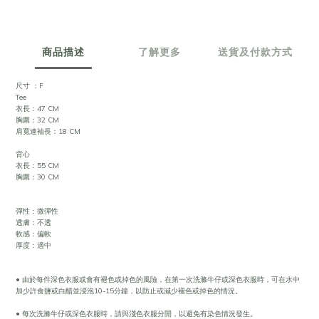
商品描述
了解更多
送貨及付款方式
尺寸 ：F
Tee
衣長：47 CM
胸圍：32 CM
肩寬連袖長：18 CM
背心
衣長：55 CM
胸圍：30 CM
彈性：微彈性
透膚：不透
軟感：偏軟
厚度：適中
• 由於每件深色衣服或會有褪色或掉色的風險，在第一次洗滌牛仔或深色衣服時，可在水中
加少許食鹽或白醋並浸泡10-15分鐘，以防止或減少褪色或掉色的情況。
• 每次洗滌牛仔或深色衣服時，請與淺色衣服分開，以避免有染色情況發生。