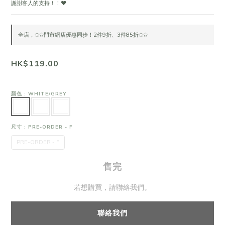
謝謝客人的支持！！❤
全店，✩✩門市網店優惠同步！2件9折、3件85折✩✩
HK$119.00
顏色
: WHITE/GREY
尺寸
: PRE-ORDER - F
PRE-ORDER - F
售完
若想購買，請聯絡我們。
聯絡我們