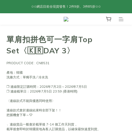
✩✩網店目前全現貨發售！2件9折、3件85折✩✩
單肩扣拼色可一字肩Top
Set〈🇰🇷DAY 3〉
PRODUCT CODE : CN8531
產地：韓國
洗滌方式：單獨手洗 / 冷水洗
❐ 連線限定訂購時間：2026年7月2日～2026年7月5日
❐ 連線截單日：2026年7月5日 23:59 (香港時間)
〈連線款式不能與優惠同時使用〉
連線款式會於連線結束時全部下架！！
把握機會下單～♡
﹆連線貨品一般會於截單後 7-14 個工作天到貨，
截單後會即時於韓國當地為客人訂購貨品，以確保最快速度到貨。