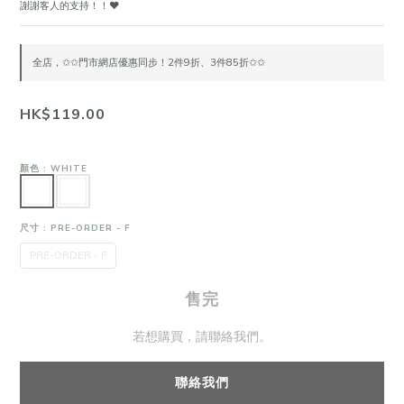
謝謝客人的支持！！❤
全店，✩✩門市網店優惠同步！2件9折、3件85折✩✩
HK$119.00
顏色
: WHITE
尺寸
: PRE-ORDER - F
PRE-ORDER - F
售完
若想購買，請聯絡我們。
聯絡我們