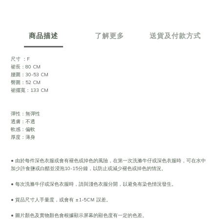
商品描述
了解更多
送貨及付款方式
尺寸 ：F
裙長：80 CM
腰圍：30-53 CM
臀圍：52 CM
裙擺寬：133 CM
彈性：無彈性
透膚：不透
軟感：偏軟
厚度：薄身
• 由於每件深色衣服或會有褪色或掉色的風險，在第一次洗滌牛仔或深色衣服時，可在水中
加少許食鹽或白醋並浸泡10-15分鐘，以防止或減少褪色或掉色的情況。
• 每次洗滌牛仔或深色衣服時，請與淺色衣服分開，以避免有染色情況發生。
• 貨品尺寸人手量度，或會有 ±1-5CＭ 誤差。
• 圖片顏色及實物顏色會根據顯示屏幕的顯色度有一定的色差。