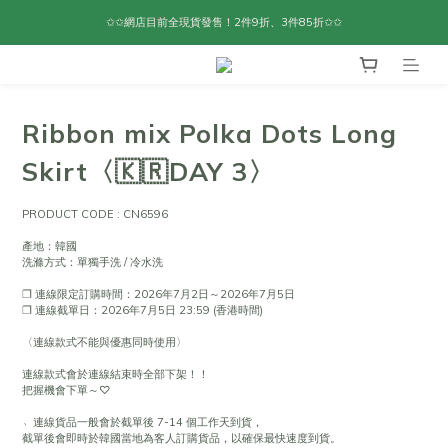
✩✩網店目前全現貨發售！2件9折、3件85折✩✩
Ribbon mix Polka Dots Long
Skirt〈🇰🇷DAY 3〉
PRODUCT CODE : CN6596
產地：韓國
洗滌方式：單獨手洗 / 冷水洗
❐ 連線限定訂購時間：2026年7月2日～2026年7月5日
❐ 連線截單日：2026年7月5日 23:59 (香港時間)
〈連線款式不能與優惠同時使用〉
連線款式會於連線結束時全部下架！！
把握機會下單～♡
﹆連線貨品一般會於截單後 7-14 個工作天到貨，
截單後會即時於韓國當地為客人訂購貨品，以確保最快速度到貨。