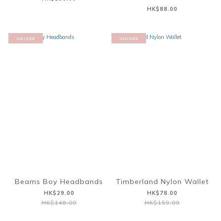
HK$88.00
UNISEX
UNISEX
Beams Boy Headbands
Timberland Nylon Wallet
HK$29.00
HK$78.00
HK$148.00
HK$159.00