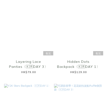
售完
售完
Layering Lace
Hidden Dots
Panties〈🇰🇷DAY 3〉
Backpack〈🇰🇷DAY 1〉
HK$79.00
HK$129.00