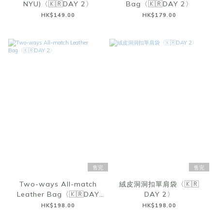
NYU)〈🇰🇷DAY 2〉
Bag〈🇰🇷DAY 2〉
HK$149.00
HK$179.00
售完
售完
Two-ways All-match
絨皮洞洞扣單肩袋〈🇰🇷
Leather Bag〈🇰🇷DAY
DAY 2〉
2〉
HK$198.00
HK$198.00