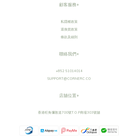
顧客服務+
私隱權政策
退換貨政策
條款及細則
聯絡我們+
+852 51014014
SUPPORT@CORNERC.CO
店舖位置+
香港旺角彌敦道700號T.O.P商場303號舖