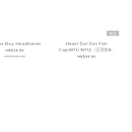
售完
s Boy Headbands
Heart Dot Dot Flat
Cap(NYU NYU)〈🇰🇷DAY
HK$29.00
3〉
HK$148.00
HK$99.00