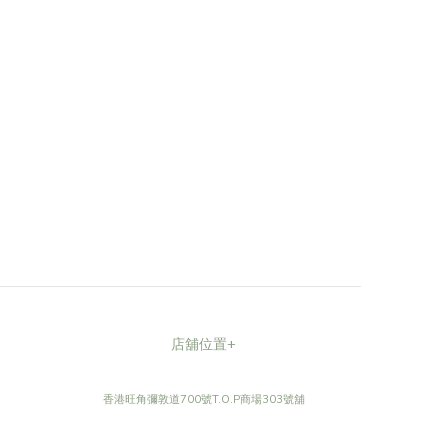
店舖位置+
香港旺角彌敦道700號T.O.P商場303號舖