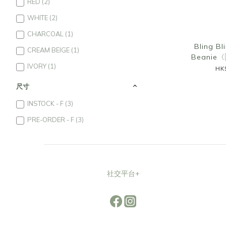
RED (2)
WHITE (2)
CHARCOAL (1)
Bling Bl
CREAM BEIGE (1)
Beanie〈
IVORY (1)
HK
尺寸
INSTOCK - F (3)
PRE-ORDER - F (3)
社交平台+