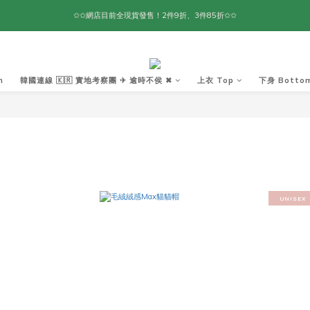
✩✩網店目前全現貨發售！2件9折、3件85折✩✩
m
韓國連線 🇰🇷 實地考察團 ✈ 逾時不侯 ✖︎
上衣 Top
下身 Botto
UNISEX