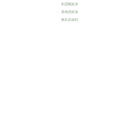
私隱權政策
退換貨政策
條款及細則
聯絡我們+
+852 51014014
SUPPORT@CORNERC.CO
店舖位置+
香港旺角彌敦道700號T.O.P商場303號舖
$
HKD
繁體中文