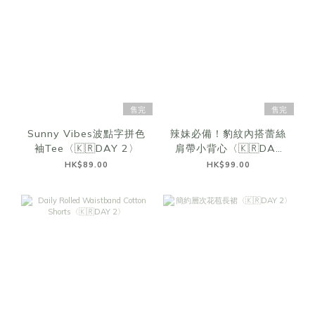
售完
售完
Sunny Vibes波點字拼色
辣妹必備！豹紋內搭蕾絲
袖Tee〈🇰🇷DAY 2〉
肩帶小背心〈🇰🇷DAY
2〉
HK$89.00
HK$99.00