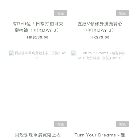
售完
售完
有Belt位！日常打褶可束
直紋V領修身掛頸背心
腳棉褲〈🇰🇷DAY 3〉
〈🇰🇷DAY 3〉
HK$139.00
HK$79.00
售完
售完
貝殼珠珠單肩寬鬆上衣
Turn Your Dreams～迷