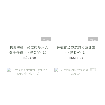
售完
售完
棉繩褲頭～超基礎洗水六
輕薄直紋花花鈕扣薄外套
分牛仔褲〈🇰🇷DAY 1〉
〈🇰🇷DAY 1〉
HK$99.00
HK$99.00