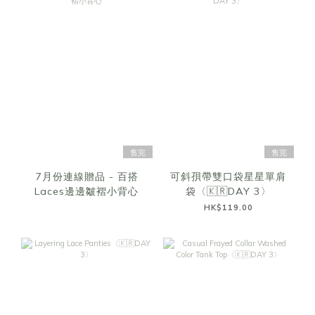
售完
售完
7月份連線贈品 - 百搭
可斜孭帶雙口袋星星單肩
Laces邊邊皺褶小背心
袋〈🇰🇷DAY 3〉
HK$119.00