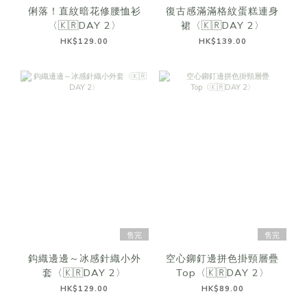
俐落！直紋暗花修腰恤衫
復古感滿滿格紋蛋糕連身
〈🇰🇷DAY 2〉
裙〈🇰🇷DAY 2〉
HK$129.00
HK$139.00
售完
售完
鈎織邊邊～冰感針織小外
空心鉚釘邊拼色掛頸層疊
套〈🇰🇷DAY 2〉
Top〈🇰🇷DAY 2〉
HK$129.00
HK$89.00