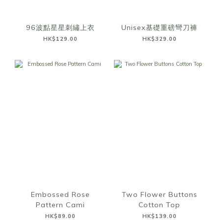
96波點星星刺繡上衣
Unisex基礎重磅彎刀褲
HK$129.00
HK$329.00
Embossed Rose
Two Flower Buttons
Pattern Cami
Cotton Top
HK$89.00
HK$139.00