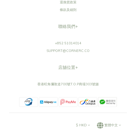
退換貨政策
條款及細則
聯絡我們+
+852 51014014
SUPPORT@CORNERC.CO
店舖位置+
香港旺角彌敦道700號T.O.P商場303號舖
$
HKD
繁體中文