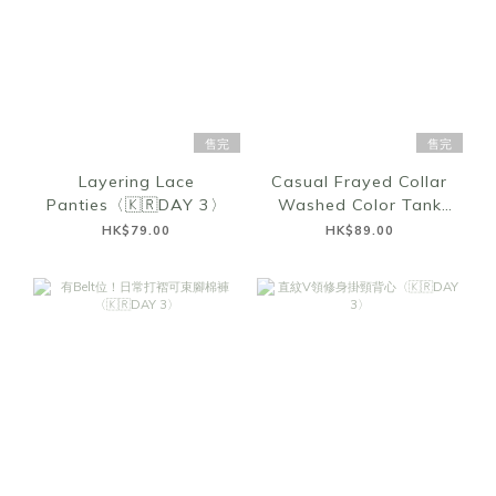
售完
售完
Layering Lace
Casual Frayed Collar
Panties〈🇰🇷DAY 3〉
Washed Color Tank
Top〈🇰🇷DAY 3〉
HK$79.00
HK$89.00