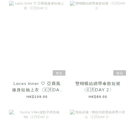
售完
售完
Laces Inner ♡ 亞裔風
雙蝴蝶結綁帶傘散短裙
修身短袖上衣〈🇰🇷DAY
〈🇰🇷DAY 2〉
2〉
HK$109.00
HK$89.00