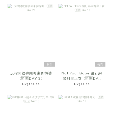
售完
售完
反褶間紋褲頭可束腳棉褲
Not Your Babe 鉚釘綁
〈🇰🇷DAY 2〉
帶斜肩上衣〈🇰🇷DAY
1〉
HK$139.00
HK$99.00