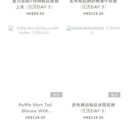
夏日蕾絲V領蝴蝶結無袖
柔和格紋網紗兩層中長裙
上衣〈🇰🇷DAY 3〉
〈🇰🇷DAY 3〉
HK$89.00
HK$119.00
售完
售完
Ruffle Shirt Tail
拼色褲頭格紋休閒長褲
Blouse With
〈🇰🇷DAY 2〉
Muffler〈🇰🇷DAY 2〉
HK$129.00
HK$129.00