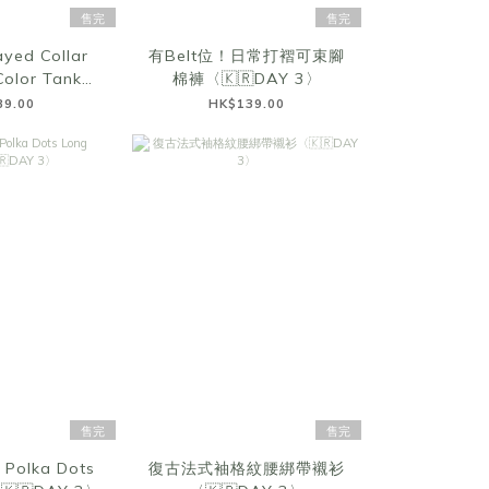
售完
售完
ayed Collar
有Belt位！日常打褶可束腳
olor Tank
棉褲〈🇰🇷DAY 3〉
🇷DAY 3〉
89.00
HK$139.00
售完
售完
 Polka Dots
復古法式袖格紋腰綁帶襯衫