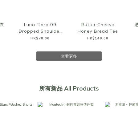
衣
Luna Flora 09
Butter Cheese
Dropped Shoulder
Honey Bread Tee
Top
HK$78.00
HK$149.00
查看更多
所有新品 All Products