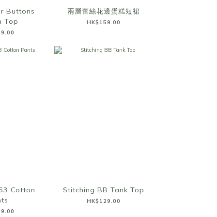
r Buttons
兩層蕾絲花邊蛋糕短裙
n Top
HK$159.00
9.00
63 Cotton
Stitching BB Tank Top
ts
HK$129.00
9.00