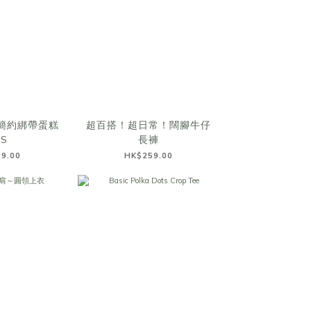
簡約綁帶蛋糕
超百搭！超日常！闊腳牛仔
PS
長褲
9.00
HK$259.00