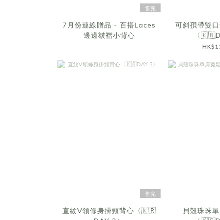
售完
7月份連線贈品 - 百搭Laces
可斜孭帶雙口
邊邊皺褶小背心
〈🇰🇷
HK$1
售完
直紋V領修身掛頸背心〈🇰🇷
貝殼珠珠單