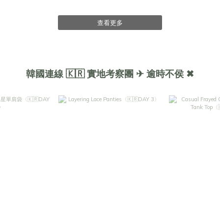
查看更多
韓國連線 🇰🇷 實地考察團 ✈ 逾時不侯 ✖︎