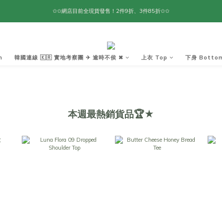
✩✩網店目前全現貨發售！2件9折、3件85折✩✩
m
韓國連線 🇰🇷 實地考察團 ✈ 逾時不侯 ✖︎
上衣 Top
下身 Botto
本週最熱銷貨品🏆★