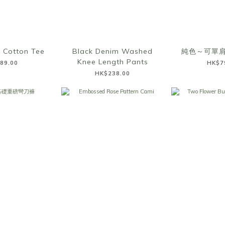
 Cotton Tee
Black Denim Washed
純色～可單
Knee Length Pants
89.00
HK$7
HK$238.00