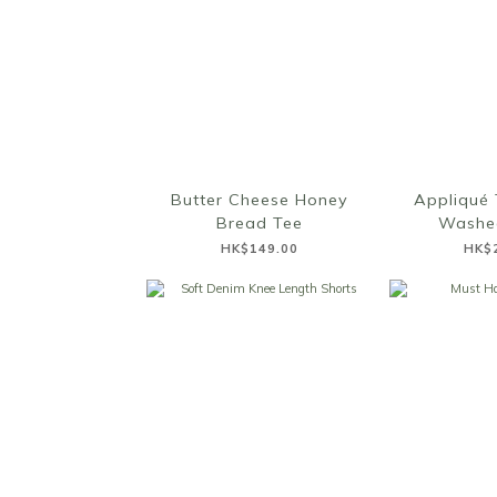
Butter Cheese Honey
Appliqué 
Bread Tee
Washe
HK$149.00
HK$