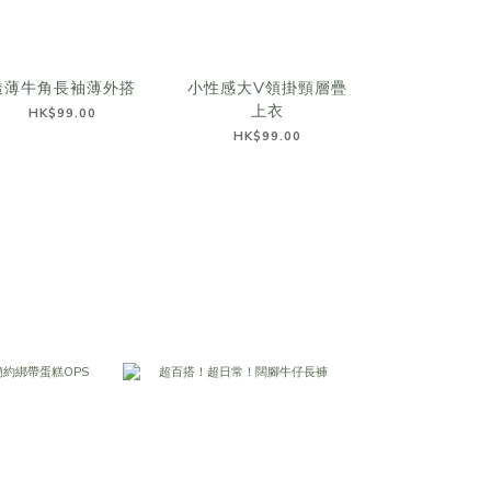
透薄牛角長袖薄外搭
小性感大V領掛頸層疊
超美配色～蕾
上衣
背心
HK$99.00
HK$99.00
HK$109