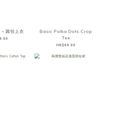
肩～圓領上衣
Basic Polka Dots Crop
Tee
9.00
HK$69.00