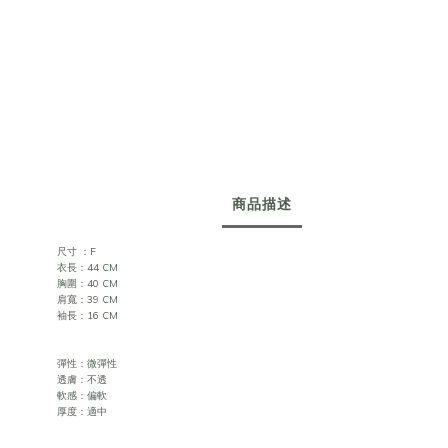
商品描述
尺寸 ：F
衣長：44 CM
胸圍：40 CM
肩寬：39 CM
袖長：16 CM
彈性：微彈性
透膚：不透
軟感：偏軟
厚度：適中