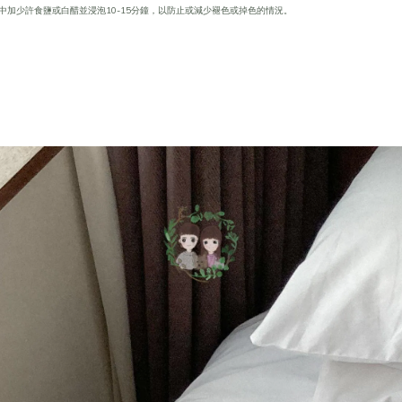
中加少許食鹽或白醋並浸泡10-15分鐘，以防止或減少褪色或掉色的情況。