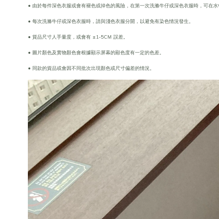
• 由於每件深色衣服或會有褪色或掉色的風險，在第一次洗滌牛仔或深色衣服時，可在水
• 每次洗滌牛仔或深色衣服時，請與淺色衣服分開，以避免有染色情況發生。
• 貨品尺寸人手量度，或會有 ±1-5CＭ 誤差。
• 圖片顏色及實物顏色會根據顯示屏幕的顯色度有一定的色差。
• 同款的貨品或會因不同批次出現顏色或尺寸偏差的情況。