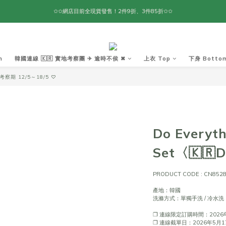
✩✩網店目前全現貨發售！2件9折、3件85折✩✩
m
韓國連線 🇰🇷 實地考察團 ✈ 逾時不侯 ✖︎
上衣 Top
下身 Botto
察期 12/5～18/5 ♡
Do Everyth
Set〈🇰🇷
PRODUCT CODE : CN852
產地：韓國
洗滌方式：單獨手洗 / 冷水洗
❐ 連線限定訂購時間：2026年
❐ 連線截單日：2026年5月17日