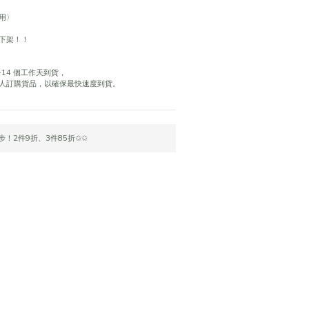
用〉
下架！！
14 個工作天到貨，
人訂購貨品，以確保最快速度到貨。
！2件9折、3件85折✩✩