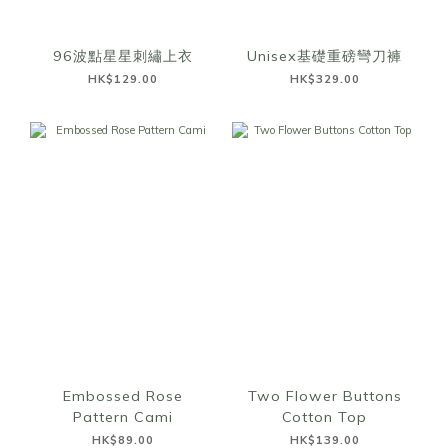
96波點星星刺繡上衣
Unisex基礎重磅彎刀褲
HK$129.00
HK$329.00
Embossed Rose
Two Flower Buttons
Pattern Cami
Cotton Top
HK$89.00
HK$139.00