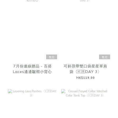
售完
售完
7月份連線贈品 - 百搭
可斜孭帶雙口袋星星單肩
Laces邊邊皺褶小背心
袋〈🇰🇷DAY 3〉
HK$119.00