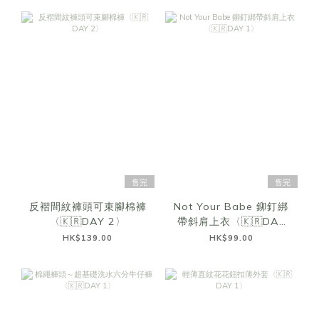
售完
售完
反褶間紋褲頭可束腳棉褲
Not Your Babe 鉚釘綁
〈🇰🇷DAY 2〉
帶斜肩上衣〈🇰🇷DAY
1〉
HK$139.00
HK$99.00