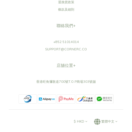
退換貨政策
條款及細則
聯絡我們+
+852 51014014
SUPPORT@CORNERC.CO
店舖位置+
香港旺角彌敦道700號T.O.P商場303號舖
$
HKD
繁體中文