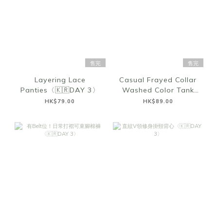
售完
售完
Layering Lace
Casual Frayed Collar
Panties〈🇰🇷DAY 3〉
Washed Color Tank
Top〈🇰🇷DAY 3〉
HK$79.00
HK$89.00