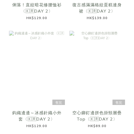
俐落！直紋暗花修腰恤衫
復古感滿滿格紋蛋糕連身
〈🇰🇷DAY 2〉
裙〈🇰🇷DAY 2〉
HK$129.00
HK$139.00
售完
售完
鈎織邊邊～冰感針織小外
空心鉚釘邊拼色掛頸層疊
套〈🇰🇷DAY 2〉
Top〈🇰🇷DAY 2〉
HK$129.00
HK$89.00