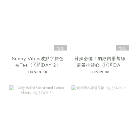
售完
售完
Sunny Vibes波點字拼色
辣妹必備！豹紋內搭蕾絲
袖Tee〈🇰🇷DAY 2〉
肩帶小背心〈🇰🇷DAY
2〉
HK$89.00
HK$99.00