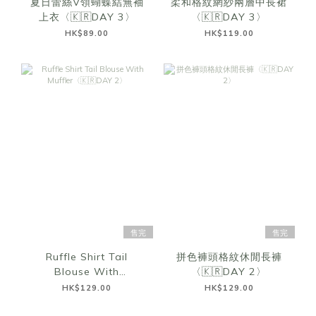
夏日蕾絲V領蝴蝶結無袖
柔和格紋網紗兩層中長裙
上衣〈🇰🇷DAY 3〉
〈🇰🇷DAY 3〉
HK$89.00
HK$119.00
售完
售完
Ruffle Shirt Tail
拼色褲頭格紋休閒長褲
Blouse With
〈🇰🇷DAY 2〉
Muffler〈🇰🇷DAY 2〉
HK$129.00
HK$129.00