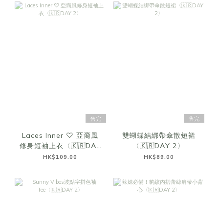
售完
售完
Laces Inner ♡ 亞裔風
雙蝴蝶結綁帶傘散短裙
修身短袖上衣〈🇰🇷DAY
〈🇰🇷DAY 2〉
2〉
HK$109.00
HK$89.00