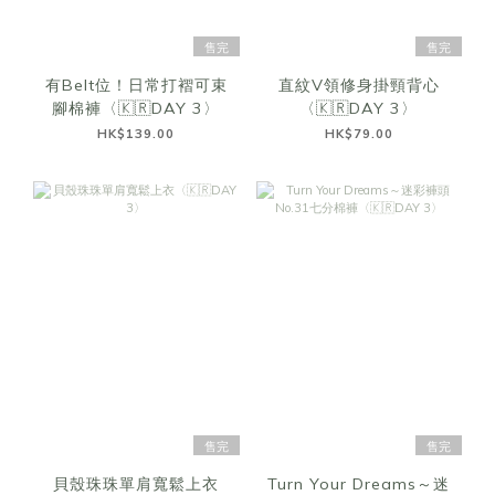
售完
售完
有Belt位！日常打褶可束
直紋V領修身掛頸背心
腳棉褲〈🇰🇷DAY 3〉
〈🇰🇷DAY 3〉
HK$139.00
HK$79.00
售完
售完
貝殼珠珠單肩寬鬆上衣
Turn Your Dreams～迷