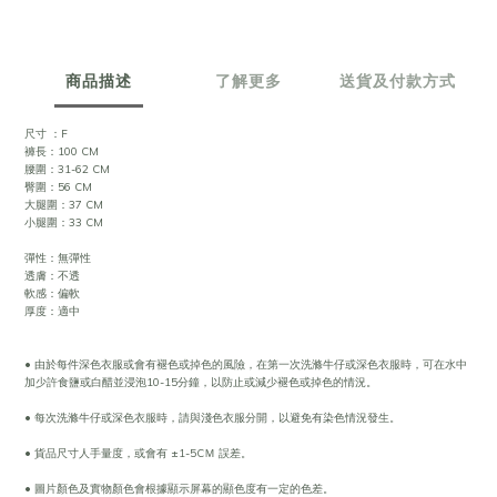
商品描述
了解更多
送貨及付款方式
尺寸 ：F
褲長：100 CM
腰圍：31-62 CM
臀圍：56 CM
大腿圍：37 CM
小腿圍：33 CM
彈性：無彈性
透膚：不透
軟感：偏軟
厚度：適中
• 由於每件深色衣服或會有褪色或掉色的風險，在第一次洗滌牛仔或深色衣服時，可在水中
加少許食鹽或白醋並浸泡10-15分鐘，以防止或減少褪色或掉色的情況。
• 每次洗滌牛仔或深色衣服時，請與淺色衣服分開，以避免有染色情況發生。
• 貨品尺寸人手量度，或會有 ±1-5CＭ 誤差。
• 圖片顏色及實物顏色會根據顯示屏幕的顯色度有一定的色差。