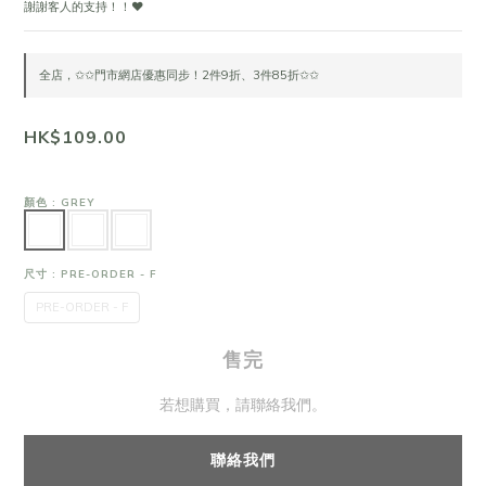
謝謝客人的支持！！❤
全店，✩✩門市網店優惠同步！2件9折、3件85折✩✩
HK$109.00
顏色
: GREY
尺寸
: PRE-ORDER - F
PRE-ORDER - F
售完
若想購買，請聯絡我們。
聯絡我們