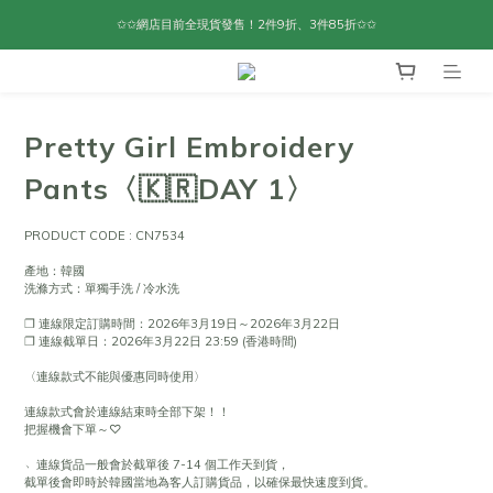
✩✩網店目前全現貨發售！2件9折、3件85折✩✩
Pretty Girl Embroidery
Pants〈🇰🇷DAY 1〉
PRODUCT CODE : CN7534
產地：韓國
洗滌方式：單獨手洗 / 冷水洗
❐ 連線限定訂購時間：2026年3月19日～2026年3月22日
❐ 連線截單日：2026年3月22日 23:59 (香港時間)
〈連線款式不能與優惠同時使用〉
連線款式會於連線結束時全部下架！！
把握機會下單～♡
﹆連線貨品一般會於截單後 7-14 個工作天到貨，
截單後會即時於韓國當地為客人訂購貨品，以確保最快速度到貨。