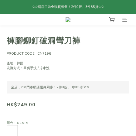
✩✩網店目前全現貨發售！2件9折、3件85折✩✩
褲腳鉚釘破洞彎刀褲
PRODUCT CODE : CN7196
產地：韓國
洗滌方式：單獨手洗 / 冷水洗
全店，✩✩門市網店優惠同步！2件9折、3件85折✩✩
HK$249.00
顏色
: DENIM