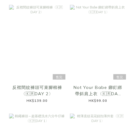
售完
售完
反褶間紋褲頭可束腳棉褲
Not Your Babe 鉚釘綁
〈🇰🇷DAY 2〉
帶斜肩上衣〈🇰🇷DAY
1〉
HK$139.00
HK$99.00