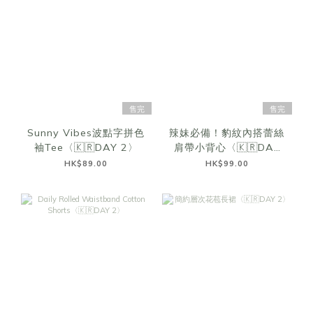
售完
售完
Sunny Vibes波點字拼色
辣妹必備！豹紋內搭蕾絲
袖Tee〈🇰🇷DAY 2〉
肩帶小背心〈🇰🇷DAY
2〉
HK$89.00
HK$99.00