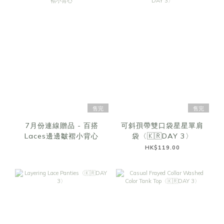
售完
售完
7月份連線贈品 - 百搭
可斜孭帶雙口袋星星單肩
Laces邊邊皺褶小背心
袋〈🇰🇷DAY 3〉
HK$119.00