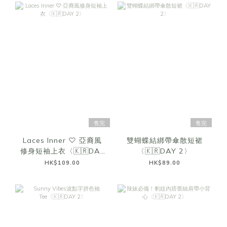
售完
售完
Laces Inner ♡ 亞裔風
雙蝴蝶結綁帶傘散短裙
修身短袖上衣〈🇰🇷DAY
〈🇰🇷DAY 2〉
2〉
HK$109.00
HK$89.00