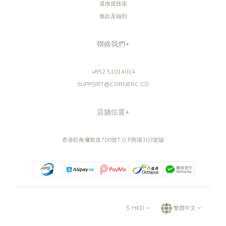
退換貨政策
條款及細則
聯絡我們+
+852 51014014
SUPPORT@CORNERC.CO
店舖位置+
香港旺角彌敦道700號T.O.P商場303號舖
$
HKD
繁體中文