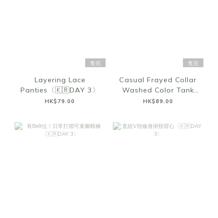
售完
售完
Layering Lace
Casual Frayed Collar
Panties〈🇰🇷DAY 3〉
Washed Color Tank
Top〈🇰🇷DAY 3〉
HK$79.00
HK$89.00