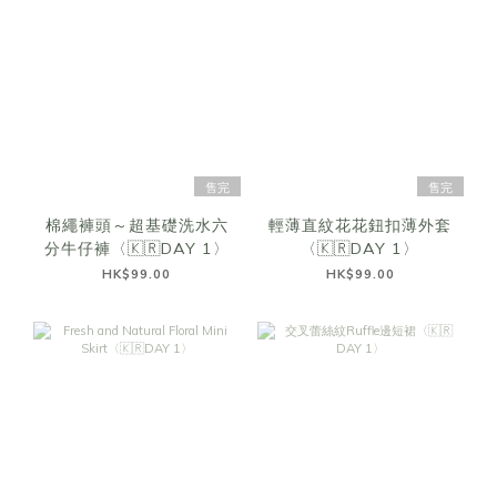
售完
售完
棉繩褲頭～超基礎洗水六
輕薄直紋花花鈕扣薄外套
分牛仔褲〈🇰🇷DAY 1〉
〈🇰🇷DAY 1〉
HK$99.00
HK$99.00