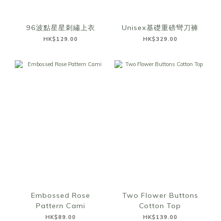
96波點星星刺繡上衣
Unisex基礎重磅彎刀褲
HK$129.00
HK$329.00
Embossed Rose
Two Flower Buttons
Pattern Cami
Cotton Top
HK$89.00
HK$139.00