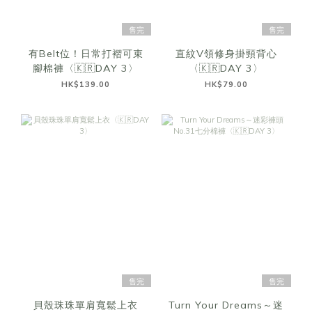
售完
售完
有Belt位！日常打褶可束
直紋V領修身掛頸背心
腳棉褲〈🇰🇷DAY 3〉
〈🇰🇷DAY 3〉
HK$139.00
HK$79.00
售完
售完
貝殼珠珠單肩寬鬆上衣
Turn Your Dreams～迷