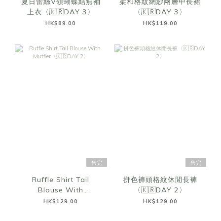
夏日蕾絲V領蝴蝶結無袖
柔和格紋網紗兩層中長裙
上衣〈🇰🇷DAY 3〉
〈🇰🇷DAY 3〉
HK$89.00
HK$119.00
售完
售完
Ruffle Shirt Tail
拼色褲頭格紋休閒長褲
Blouse With
〈🇰🇷DAY 2〉
Muffler〈🇰🇷DAY 2〉
HK$129.00
HK$129.00