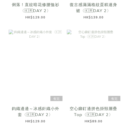
俐落！直紋暗花修腰恤衫
復古感滿滿格紋蛋糕連身
〈🇰🇷DAY 2〉
裙〈🇰🇷DAY 2〉
HK$129.00
HK$139.00
售完
售完
鈎織邊邊～冰感針織小外
空心鉚釘邊拼色掛頸層疊
套〈🇰🇷DAY 2〉
Top〈🇰🇷DAY 2〉
HK$129.00
HK$89.00