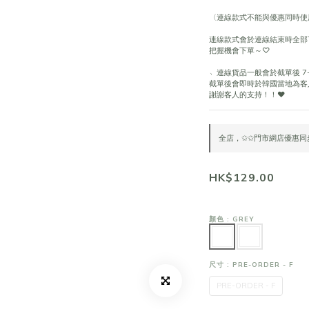
〈連線款式不能與優惠同時使
連線款式會於連線結束時全部
把握機會下單～♡
﹆連線貨品一般會於截單後 7-
截單後會即時於韓國當地為客
謝謝客人的支持！！❤
全店，✩✩門市網店優惠同步
HK$129.00
顏色
: GREY
尺寸
: PRE-ORDER - F
PRE-ORDER - F