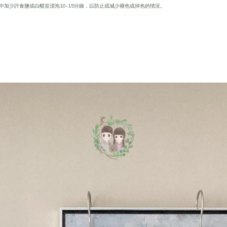
中加少許食鹽或白醋並浸泡10-15分鐘，以防止或減少褪色或掉色的情況。