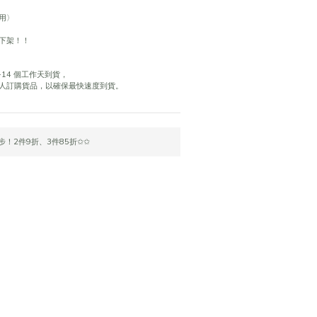
用〉
下架！！
14 個工作天到貨，
人訂購貨品，以確保最快速度到貨。
！2件9折、3件85折✩✩