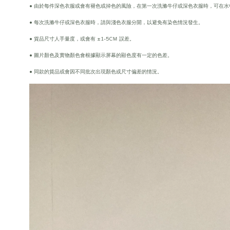
• 由於每件深色衣服或會有褪色或掉色的風險，在第一次洗滌牛仔或深色衣服時，可在水
• 每次洗滌牛仔或深色衣服時，請與淺色衣服分開，以避免有染色情況發生。
• 貨品尺寸人手量度，或會有 ±1-5CＭ 誤差。
• 圖片顏色及實物顏色會根據顯示屏幕的顯色度有一定的色差。
• 同款的貨品或會因不同批次出現顏色或尺寸偏差的情況。