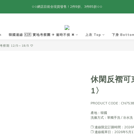
✩✩網店目前全現貨發售！2件9折、3件85折✩✩
m
韓國連線 🇰🇷 實地考察團 ✈ 逾時不侯 ✖︎
上衣 Top
下身 Botto
察期 12/5～18/5 ♡
休閑反褶可束
1〉
PRODUCT CODE : CN753
產地：韓國
洗滌方式：單獨手洗 / 冷水洗
❐ 連線限定訂購時間：2026年
❐ 連線截單日：2026年5月17日