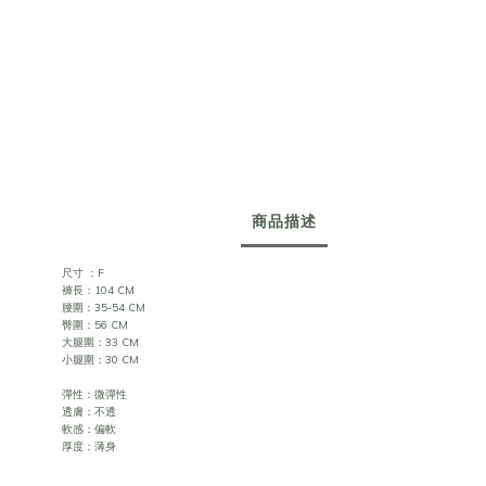
商品描述
尺寸 ：F
褲長：104 CM
腰圍：35-54 CM
臀圍：56 CM
大腿圍：33 CM
小腿圍：30 CM
彈性：微彈性
透膚：不透
軟感：偏軟
厚度：薄身