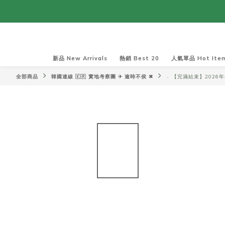
新品 New Arrivals
熱銷 Best 20
人氣單品 Hot Ite
全部商品
韓國連線 🇰🇷 實地考察團 ✈ 逾時不侯 ✖︎
﹆【完滿結束】2026年考