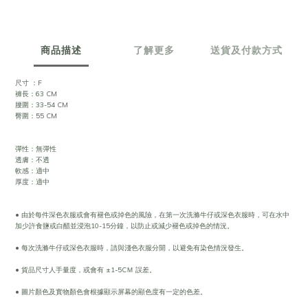
商品描述
了解更多
送貨及付款方式
尺寸 ：F
褲長：63 CM
腰圍：33-54 CM
臀圍：55 CM
彈性：無彈性
透膚：不透
軟感：適中
厚度：適中
• 由於每件深色衣服或會有褪色或掉色的風險，在第一次洗滌牛仔或深色衣服時，可在水中
加少許食鹽或白醋並浸泡10-15分鐘，以防止或減少褪色或掉色的情況。
• 每次洗滌牛仔或深色衣服時，請與淺色衣服分開，以避免有染色情況發生。
• 貨品尺寸人手量度，或會有 ±1-5CＭ 誤差。
• 圖片顏色及實物顏色會根據顯示屏幕的顯色度有一定的色差。