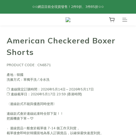
✩✩網店目前全現貨發售！2件9折、3件85折✩✩
American Checkered Boxer
Shorts
PRODUCT CODE : CN6571
產地：韓國
洗滌方式：單獨手洗 / 冷水洗
❐ 連線限定訂購時間：2026年5月14日～2026年5月17日
❐ 連線截單日：2026年5月17日 23:59 (香港時間)
〈連線款式不能與優惠同時使用〉
連線款式會於連線結束時全部下架！！
把握機會下單～♡
﹆連線貨品一般會於截單後 7-14 個工作天到貨，
截單後會即時於韓國當地為客人訂購貨品，以確保最快速度到貨。