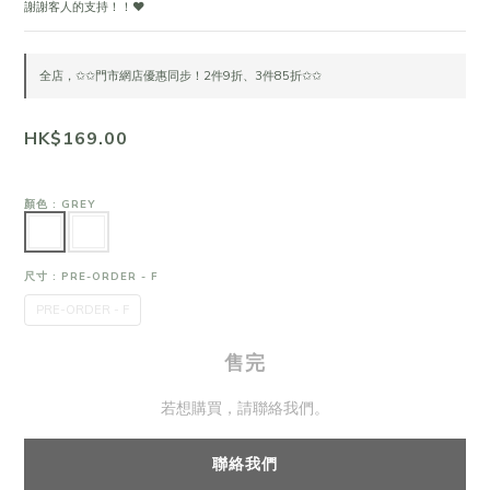
謝謝客人的支持！！❤
全店，✩✩門市網店優惠同步！2件9折、3件85折✩✩
HK$169.00
顏色
: GREY
尺寸
: PRE-ORDER - F
PRE-ORDER - F
售完
若想購買，請聯絡我們。
聯絡我們