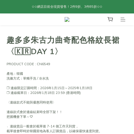
✩✩網店目前全現貨發售！2件9折、3件85折✩✩
趣多多朱古力曲奇配色格紋長裙
〈🇰🇷DAY 1〉
PRODUCT CODE : CN6549
產地：韓國
洗滌方式：單獨手洗 / 冷水洗
❐ 連線限定訂購時間：2026年1月15日～2025年1月18日
❐ 連線截單日：2026年1月18日 23:59 (香港時間)
〈連線款式不能與優惠同時使用〉
連線款式會於連線結束時全部下架！！
把握機會下單～♡
﹆連線貨品一般會於截單後 7-14 個工作天到貨，
截單後會即時於韓國當地為客人訂購貨品，以確保最快速度到貨。