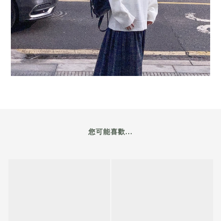
SUPPORT@CORNERC.CO
店舖位置+
香港旺角彌敦道700號T.O.P商場303號舖
$
HKD
繁體中文
©CORNERC.CO ALL RIGHTS RESERVED.