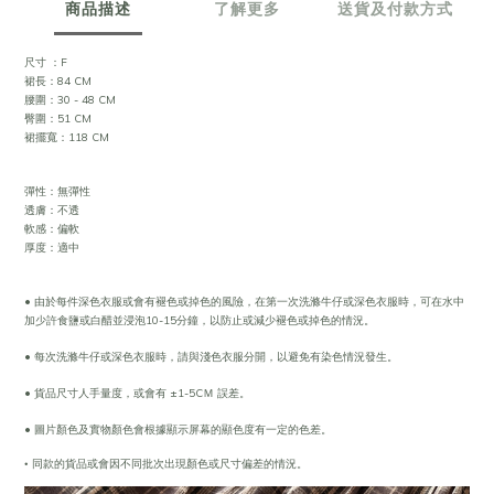
商品描述
了解更多
送貨及付款方式
尺寸 ：F
裙長：84 CM
腰圍：30 - 48 CM
臀圍：51 CM
裙擺寬：118 CM
彈性：無彈性
透膚：不透
軟感：偏軟
厚度：適中
• 由於每件深色衣服或會有褪色或掉色的風險，在第一次洗滌牛仔或深色衣服時，可在水中
加少許食鹽或白醋並浸泡10-15分鐘，以防止或減少褪色或掉色的情況。
• 每次洗滌牛仔或深色衣服時，請與淺色衣服分開，以避免有染色情況發生。
• 貨品尺寸人手量度，或會有 ±1-5CＭ 誤差。
• 圖片顏色及實物顏色會根據顯示屏幕的顯色度有一定的色差。
•
同款的貨品或會因不同批次出現顏色或尺寸偏差的情況。