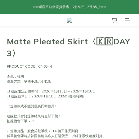
✩✩網店目前全現貨發售！2件9折、3件85折✩✩
Matte Pleated Skirt〈🇰🇷DAY
3〉
PRODUCT CODE : CN6544
產地：韓國
洗滌方式：單獨手洗 / 冷水洗
❐ 連線限定訂購時間：2026年1月15日～2025年1月18日
❐ 連線截單日：2026年1月18日 23:59 (香港時間)
〈連線款式不能與優惠同時使用〉
連線款式會於連線結束時全部下架！！
把握機會下單～♡
﹆連線貨品一般會於截單後 7-14 個工作天到貨，
截單後會即時於韓國當地為客人訂購貨品，以確保最快速度到貨。