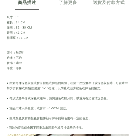
商品描述
了解更多
送貨及付款方式
尺寸 ：F
裙長：34 CM
腰圍：32 - 39 CM
臀圍：42 CM
裙擺寬：81 CM
彈性：無彈性
透膚：不透
軟感：適中
厚度：厚身
• 由於每件深色衣服或會有褪色或掉色的風險，在第一次洗滌牛仔或深色衣服時，可在水中
加少許食鹽或白醋並浸泡10-15分鐘，以防止或減少褪色或掉色的情況。
• 每次洗滌牛仔或深色衣服時，請與淺色衣服分開，以避免有染色情況發生。
• 貨品尺寸人手量度，或會有 ±1-5CＭ 誤差。
• 圖片顏色及實物顏色會根據顯示屏幕的顯色度有一定的色差。
•
同款的貨品或會因不同批次出現顏色或尺寸偏差的情況。