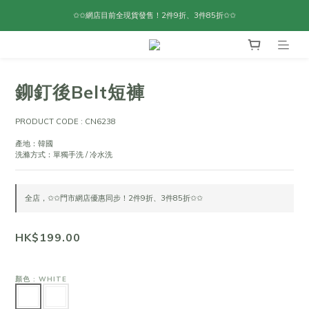
✩✩網店目前全現貨發售！2件9折、3件85折✩✩
鉚釘後Belt短褲
PRODUCT CODE : CN6238
產地：韓國
洗滌方式：單獨手洗 / 冷水洗
全店，✩✩門市網店優惠同步！2件9折、3件85折✩✩
HK$199.00
顏色
: WHITE