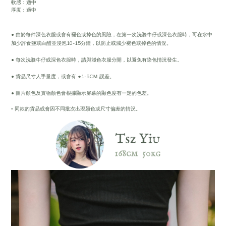
軟感：適中
厚度：適中
• 由於每件深色衣服或會有褪色或掉色的風險，在第一次洗滌牛仔或深色衣服時，可在水中
加少許食鹽或白醋並浸泡10-15分鐘，以防止或減少褪色或掉色的情況。
• 每次洗滌牛仔或深色衣服時，請與淺色衣服分開，以避免有染色情況發生。
• 貨品尺寸人手量度，或會有 ±1-5CＭ 誤差。
• 圖片顏色及實物顏色會根據顯示屏幕的顯色度有一定的色差。
•
同款的貨品或會因不同批次出現顏色或尺寸偏差的情況。