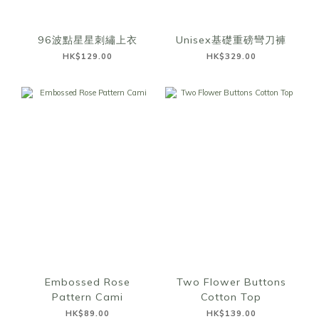
96波點星星刺繡上衣
Unisex基礎重磅彎刀褲
HK$129.00
HK$329.00
Embossed Rose
Two Flower Buttons
Pattern Cami
Cotton Top
HK$89.00
HK$139.00