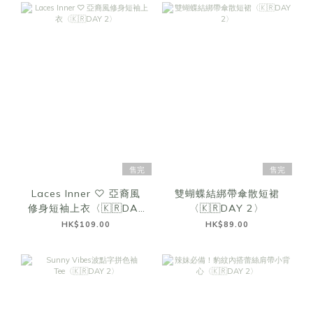
售完
售完
Laces Inner ♡ 亞裔風
雙蝴蝶結綁帶傘散短裙
修身短袖上衣〈🇰🇷DAY
〈🇰🇷DAY 2〉
2〉
HK$109.00
HK$89.00