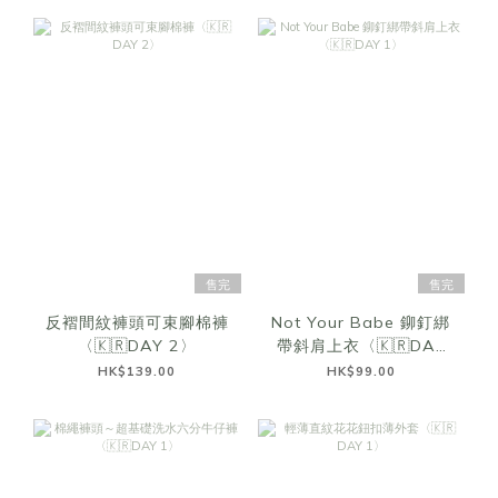
售完
售完
反褶間紋褲頭可束腳棉褲
Not Your Babe 鉚釘綁
〈🇰🇷DAY 2〉
帶斜肩上衣〈🇰🇷DAY
1〉
HK$139.00
HK$99.00