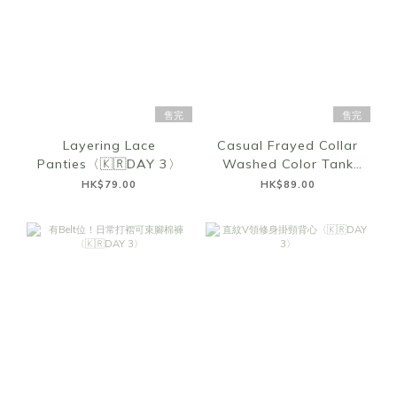
售完
售完
Layering Lace
Casual Frayed Collar
Panties〈🇰🇷DAY 3〉
Washed Color Tank
Top〈🇰🇷DAY 3〉
HK$79.00
HK$89.00