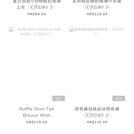
夏日蕾絲V領蝴蝶結無袖
柔和格紋網紗兩層中長裙
上衣〈🇰🇷DAY 3〉
〈🇰🇷DAY 3〉
HK$89.00
HK$119.00
售完
售完
Ruffle Shirt Tail
拼色褲頭格紋休閒長褲
Blouse With
〈🇰🇷DAY 2〉
Muffler〈🇰🇷DAY 2〉
HK$129.00
HK$129.00