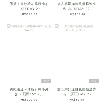
俐落！直紋暗花修腰恤衫
復古感滿滿格紋蛋糕連身
〈🇰🇷DAY 2〉
裙〈🇰🇷DAY 2〉
HK$129.00
HK$139.00
售完
售完
鈎織邊邊～冰感針織小外
空心鉚釘邊拼色掛頸層疊
套〈🇰🇷DAY 2〉
Top〈🇰🇷DAY 2〉
HK$129.00
HK$89.00