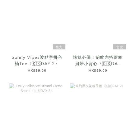
售完
售完
Sunny Vibes波點字拼色
辣妹必備！豹紋內搭蕾絲
袖Tee〈🇰🇷DAY 2〉
肩帶小背心〈🇰🇷DAY
2〉
HK$89.00
HK$99.00