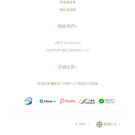
退換貨政策
條款及細則
聯絡我們+
+852 51014014
SUPPORT@CORNERC.CO
店舖位置+
香港旺角彌敦道700號T.O.P商場303號舖
$
HKD
繁體中文