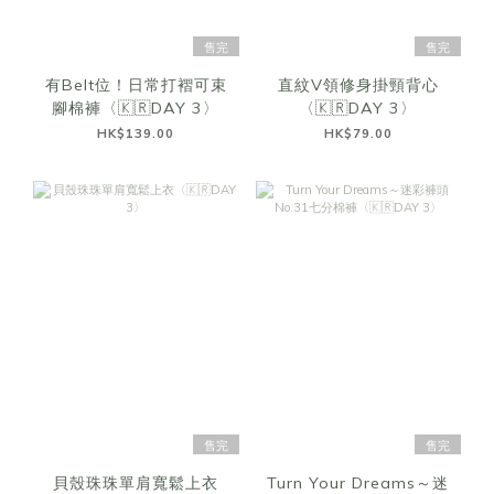
售完
售完
有Belt位！日常打褶可束
直紋V領修身掛頸背心
腳棉褲〈🇰🇷DAY 3〉
〈🇰🇷DAY 3〉
HK$139.00
HK$79.00
售完
售完
貝殼珠珠單肩寬鬆上衣
Turn Your Dreams～迷