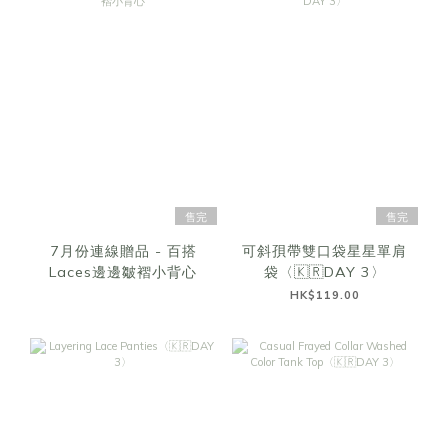
售完
售完
7月份連線贈品 - 百搭
可斜孭帶雙口袋星星單肩
Laces邊邊皺褶小背心
袋〈🇰🇷DAY 3〉
HK$119.00