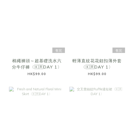
售完
售完
棉繩褲頭～超基礎洗水六
輕薄直紋花花鈕扣薄外套
分牛仔褲〈🇰🇷DAY 1〉
〈🇰🇷DAY 1〉
HK$99.00
HK$99.00