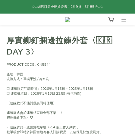
✩✩網店目前全現貨發售！2件9折、3件85折✩✩
厚實鉚釘捆邊拉鍊外套〈🇰🇷
DAY 3〉
PRODUCT CODE : CN5544
產地：韓國
洗滌方式：單獨手洗 / 冷水洗
❐ 連線限定訂購時間：2026年1月15日～2025年1月18日
❐ 連線截單日：2026年1月18日 23:59 (香港時間)
〈連線款式不能與優惠同時使用〉
連線款式會於連線結束時全部下架！！
把握機會下單～♡
﹆連線貨品一般會於截單後 7-14 個工作天到貨，
截單後會即時於韓國當地為客人訂購貨品，以確保最快速度到貨。