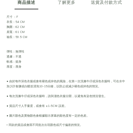
商品描述
了解更多
送貨及付款方式
尺寸 ：F
衣長：54 CM
胸圍：62 CM
肩寬：61 CM
袖長：59.5 CM
彈性：無彈性
透膚：不透
軟感：挺身
厚度：厚身
• 由於每件深色衣服或會有褪色或掉色的風險，在第一次洗滌牛仔或深色衣服時，可在水中
加少許食鹽或白醋並浸泡10-15分鐘，以防止或減少褪色或掉色的情況。
• 每次洗滌牛仔或深色衣服時，請與淺色衣服分開，以避免有染色情況發生。
• 貨品尺寸人手量度，或會有 ±1-5CＭ 誤差。
• 圖片顏色及實物顏色會根據顯示屏幕的顯色度有一定的色差。
•
同款的貨品或會因不同批次出現顏色或尺寸偏差的情況。