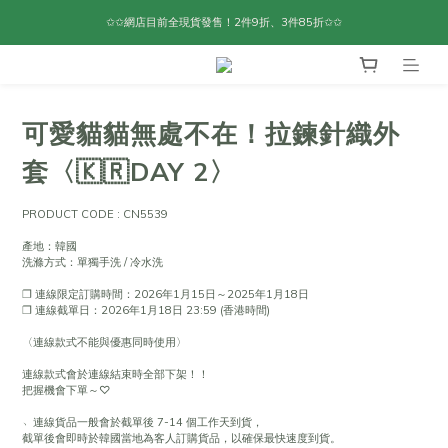
✩✩網店目前全現貨發售！2件9折、3件85折✩✩
可愛貓貓無處不在！拉鍊針織外
套〈🇰🇷DAY 2〉
PRODUCT CODE : CN5539
產地：韓國
洗滌方式：單獨手洗 / 冷水洗
❐ 連線限定訂購時間：2026年1月15日～2025年1月18日
❐ 連線截單日：2026年1月18日 23:59 (香港時間)
〈連線款式不能與優惠同時使用〉
連線款式會於連線結束時全部下架！！
把握機會下單～♡
﹆連線貨品一般會於截單後 7-14 個工作天到貨，
截單後會即時於韓國當地為客人訂購貨品，以確保最快速度到貨。