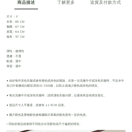
商品描述
了解更多
送貨及付款方式
尺寸 ：F
衣長：66 CM
胸圍：67 CM
肩寬：64 CM
袖長：57 CM
彈性：微彈性
透膚：不透
軟感：適中
厚度：適中
• 由於每件深色衣服或會有褪色或掉色的風險，在第一次洗滌牛仔或深色衣服時，可在水中
加少許食鹽或白醋並浸泡10-15分鐘，以防止或減少褪色或掉色的情況。
• 每次洗滌牛仔或深色衣服時，請與淺色衣服分開，以避免有染色情況發生。
• 貨品尺寸人手量度，或會有 ±1-5CＭ 誤差。
• 圖片顏色及實物顏色會根據顯示屏幕的顯色度有一定的色差。
•
同款的貨品或會因不同批次出現顏色或尺寸偏差的情況。