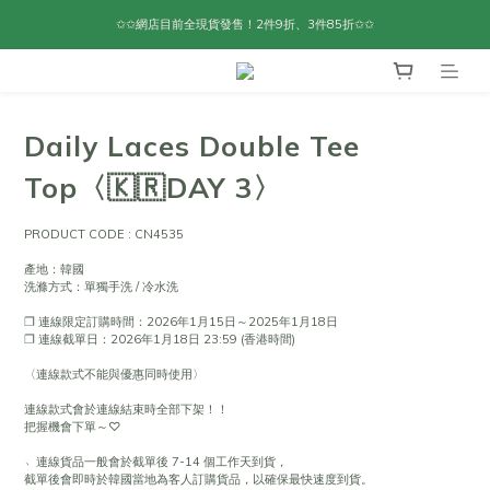
✩✩網店目前全現貨發售！2件9折、3件85折✩✩
Daily Laces Double Tee
Top〈🇰🇷DAY 3〉
PRODUCT CODE : CN4535
產地：韓國
洗滌方式：單獨手洗 / 冷水洗
❐ 連線限定訂購時間：2026年1月15日～2025年1月18日
❐ 連線截單日：2026年1月18日 23:59 (香港時間)
〈連線款式不能與優惠同時使用〉
連線款式會於連線結束時全部下架！！
把握機會下單～♡
﹆連線貨品一般會於截單後 7-14 個工作天到貨，
截單後會即時於韓國當地為客人訂購貨品，以確保最快速度到貨。