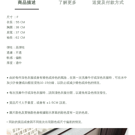
商品描述
了解更多
送貨及付款方式
尺寸 ：F
衣長：55 CM
胸圍：38 CM
肩寬：37 CM
袖長：62 CM
彈性：高彈性
透膚：不透
軟感：偏軟
厚度：適中
• 由於每件深色衣服或會有褪色或掉色的風險，在第一次洗滌牛仔或深色衣服時，可在水中
加少許食鹽或白醋並浸泡10-15分鐘，以防止或減少褪色或掉色的情況。
• 每次洗滌牛仔或深色衣服時，請與淺色衣服分開，以避免有染色情況發生。
• 貨品尺寸人手量度，或會有 ±1-5CＭ 誤差。
• 圖片顏色及實物顏色會根據顯示屏幕的顯色度有一定的色差。
•
同款的貨品或會因不同批次出現顏色或尺寸偏差的情況。