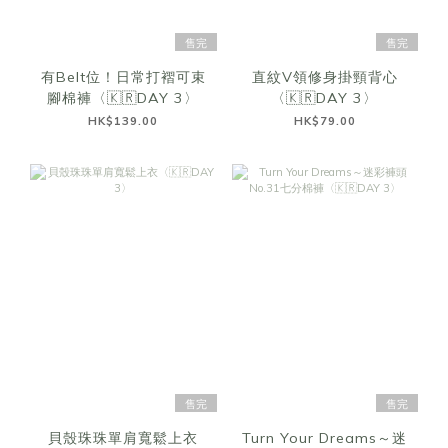
售完
售完
有Belt位！日常打褶可束
直紋V領修身掛頸背心
腳棉褲〈🇰🇷DAY 3〉
〈🇰🇷DAY 3〉
HK$139.00
HK$79.00
售完
售完
貝殼珠珠單肩寬鬆上衣
Turn Your Dreams～迷