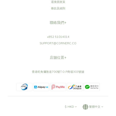
退換貨政策
條款及細則
聯絡我們+
+852 51014014
SUPPORT@CORNERC.CO
店舖位置+
香港旺角彌敦道700號T.O.P商場303號舖
$
HKD
繁體中文