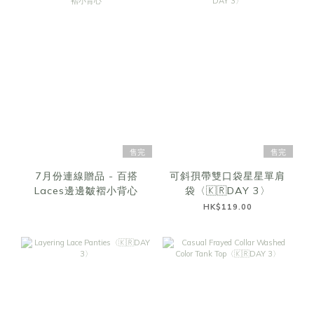
售完
售完
7月份連線贈品 - 百搭
可斜孭帶雙口袋星星單肩
Laces邊邊皺褶小背心
袋〈🇰🇷DAY 3〉
HK$119.00