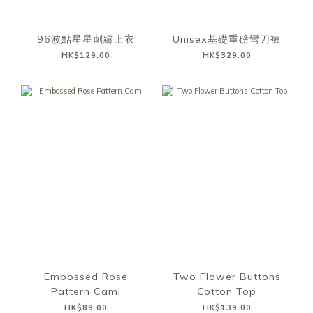
96波點星星刺繡上衣
Unisex基礎重磅彎刀褲
HK$129.00
HK$329.00
Embossed Rose
Two Flower Buttons
Pattern Cami
Cotton Top
HK$89.00
HK$139.00