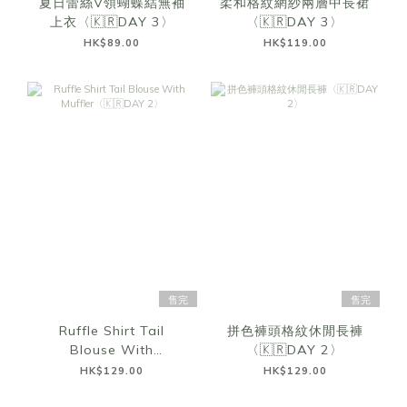
夏日蕾絲V領蝴蝶結無袖
柔和格紋網紗兩層中長裙
上衣〈🇰🇷DAY 3〉
〈🇰🇷DAY 3〉
HK$89.00
HK$119.00
售完
售完
Ruffle Shirt Tail
拼色褲頭格紋休閒長褲
Blouse With
〈🇰🇷DAY 2〉
Muffler〈🇰🇷DAY 2〉
HK$129.00
HK$129.00