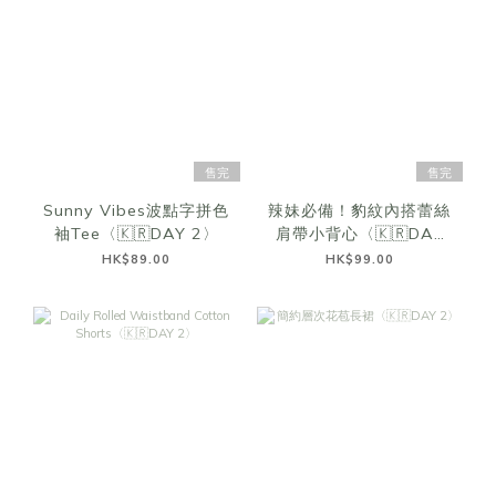
售完
售完
Sunny Vibes波點字拼色
辣妹必備！豹紋內搭蕾絲
袖Tee〈🇰🇷DAY 2〉
肩帶小背心〈🇰🇷DAY
2〉
HK$89.00
HK$99.00