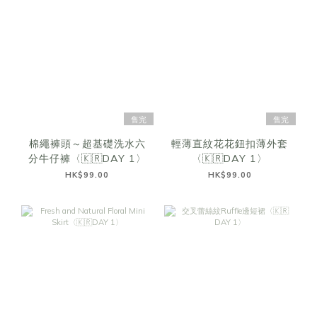
售完
售完
棉繩褲頭～超基礎洗水六
輕薄直紋花花鈕扣薄外套
分牛仔褲〈🇰🇷DAY 1〉
〈🇰🇷DAY 1〉
HK$99.00
HK$99.00