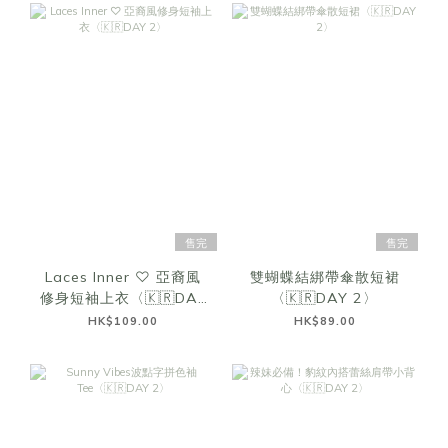
售完
售完
Laces Inner ♡ 亞裔風
雙蝴蝶結綁帶傘散短裙
修身短袖上衣〈🇰🇷DAY
〈🇰🇷DAY 2〉
2〉
HK$109.00
HK$89.00