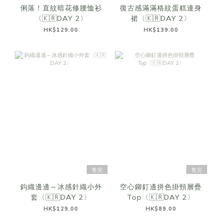
俐落！直紋暗花修腰恤衫
復古感滿滿格紋蛋糕連身
〈🇰🇷DAY 2〉
裙〈🇰🇷DAY 2〉
HK$129.00
HK$139.00
售完
售完
鈎織邊邊～冰感針織小外
空心鉚釘邊拼色掛頸層疊
套〈🇰🇷DAY 2〉
Top〈🇰🇷DAY 2〉
HK$129.00
HK$89.00