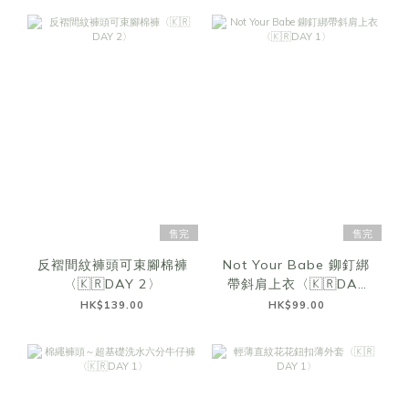
售完
售完
反褶間紋褲頭可束腳棉褲
Not Your Babe 鉚釘綁
〈🇰🇷DAY 2〉
帶斜肩上衣〈🇰🇷DAY
1〉
HK$139.00
HK$99.00