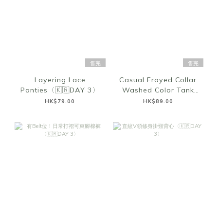
售完
售完
Layering Lace
Casual Frayed Collar
Panties〈🇰🇷DAY 3〉
Washed Color Tank
Top〈🇰🇷DAY 3〉
HK$79.00
HK$89.00