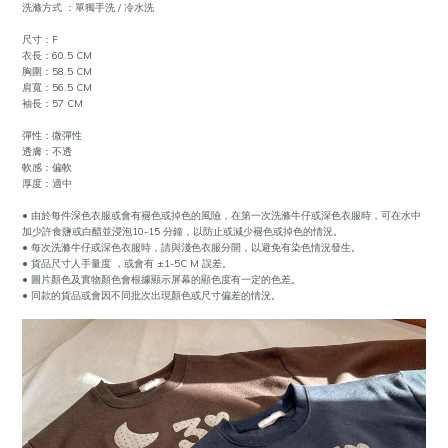
洗滌方式 ：單獨手洗 / 冷水洗
尺寸：F
衣長：60.5 CM
胸圍：58.5 CM
肩寬：56.5 CM
袖長：57 CM
彈性：微彈性
透膚：不透
軟感：偏軟
厚度：適中
• 由於每件深色衣服或會有褪色或掉色的風險，在第一次洗滌牛仔或深色衣服時，可在水中
加少許食鹽或白醋並浸泡10-15 分鐘，以防止或減少褪色或掉色的情況。
• 每次洗滌牛仔或深色衣服時，請與淺色衣服分開，以避免有染色情況發生。
• 貨品尺寸人手量度 ，或會有 ±1-5C M 誤差。
• 圖片顏色及實物顏色會根據顯示屏幕的顯色度有一定的色差。
• 同款的貨品或會因不同批次出現顏色或尺寸偏差的情況。