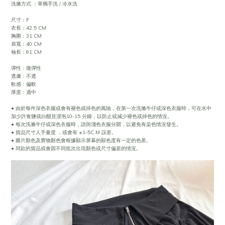
洗滌方式 ：單獨手洗 / 冷水洗
尺寸：F
衣長：42.5 CM
胸圍：31 CM
肩寬：40 CM
袖長：61 CM
彈性：微彈性
透膚：不透
軟感：偏軟
厚度：適中
• 由於每件深色衣服或會有褪色或掉色的風險，在第一次洗滌牛仔或深色衣服時，可在水中
加少許食鹽或白醋並浸泡10-15 分鐘，以防止或減少褪色或掉色的情況。
• 每次洗滌牛仔或深色衣服時，請與淺色衣服分開，以避免有染色情況發生。
• 貨品尺寸人手量度 ，或會有 ±1-5C M 誤差。
• 圖片顏色及實物顏色會根據顯示屏幕的顯色度有一定的色差。
• 同款的貨品或會因不同批次出現顏色或尺寸偏差的情況。