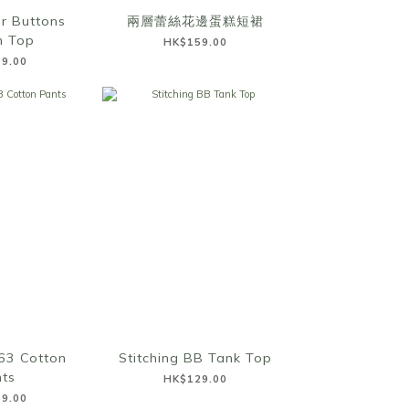
r Buttons
兩層蕾絲花邊蛋糕短裙
n Top
HK$159.00
9.00
63 Cotton
Stitching BB Tank Top
ts
HK$129.00
9.00