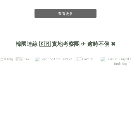
查看更多
韓國連線 🇰🇷 實地考察團 ✈ 逾時不侯 ✖︎