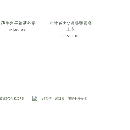
透薄牛角長袖薄外搭
小性感大V領掛頸層疊
超美配色～蕾
上衣
背心
HK$99.00
HK$99.00
HK$109