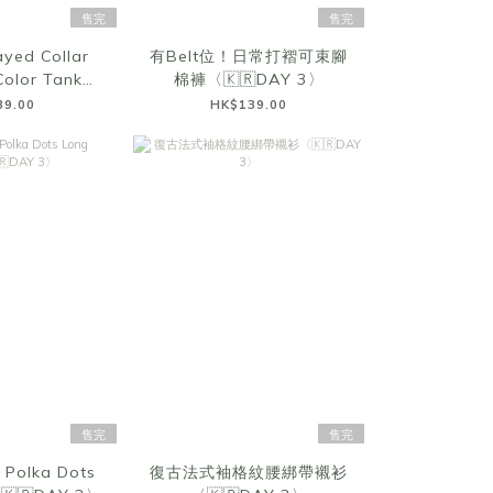
售完
售完
ayed Collar
有Belt位！日常打褶可束腳
olor Tank
棉褲〈🇰🇷DAY 3〉
🇷DAY 3〉
89.00
HK$139.00
售完
售完
 Polka Dots
復古法式袖格紋腰綁帶襯衫