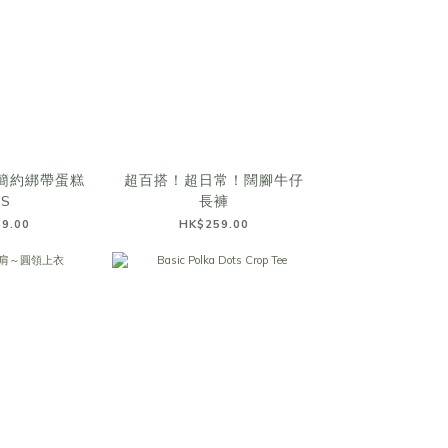
簡約綁帶蛋糕
超百搭！超日常！闊腳牛仔
PS
長褲
9.00
HK$259.00