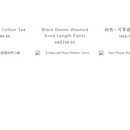
 Cotton Tee
Black Denim Washed
純色～可單
Knee Length Pants
89.00
HK$7
HK$238.00