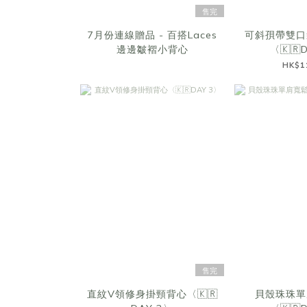
售完
7月份連線贈品 - 百搭Laces
可斜孭帶雙口
邊邊皺褶小背心
〈🇰🇷
HK$1
售完
直紋V領修身掛頸背心〈🇰🇷
貝殼珠珠單