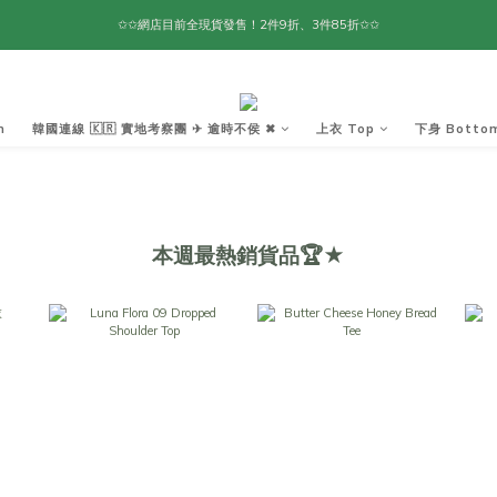
✩✩網店目前全現貨發售！2件9折、3件85折✩✩
m
韓國連線 🇰🇷 實地考察團 ✈ 逾時不侯 ✖︎
上衣 Top
下身 Botto
本週最熱銷貨品🏆★