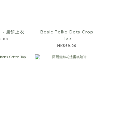
肩～圓領上衣
Basic Polka Dots Crop
Tee
9.00
HK$69.00