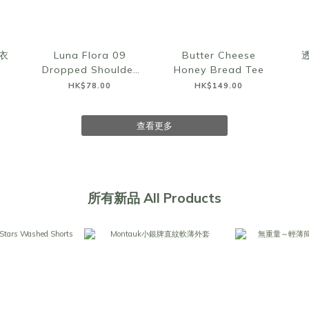
衣
Luna Flora 09
Butter Cheese
Dropped Shoulder
Honey Bread Tee
Top
HK$78.00
HK$149.00
查看更多
所有新品 All Products