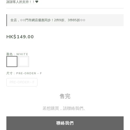
謝謝客人的支持！！❤
全店，✩✩門市網店優惠同步！2件9折、3件85折✩✩
HK$149.00
顏色
: WHITE
尺寸
: PRE-ORDER - F
PRE-ORDER - F
售完
若想購買，請聯絡我們。
聯絡我們