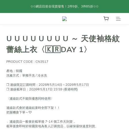
✩✩網店目前全現貨發售！2件9折、3件85折✩✩
U U U U U U U U ～ 天使袖格紋
蕾絲上衣〈🇰🇷DAY 1〉
PRODUCT CODE : CN3517
產地：韓國
洗滌方式：單獨手洗 / 冷水洗
❐ 連線限定訂購時間：2026年5月14日～2026年5月17日
❐ 連線截單日：2026年5月17日 23:59 (香港時間)
〈連線款式不能與優惠同時使用〉
連線款式會於連線結束時全部下架！！
把握機會下單～♡
﹆連線貨品一般會於截單後 7-14 個工作天到貨，
截單後會即時於韓國當地為客人訂購貨品，以確保最快速度到貨。