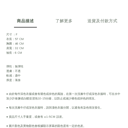
商品描述
了解更多
送貨及付款方式
尺寸 ：F
衣長：57 CM
胸圍：46 CM
肩寬：32 CM
袖長：6 CM
彈性：無彈性
透膚：不透
軟感：適中
厚度：薄身
• 由於每件深色衣服或會有褪色或掉色的風險，在第一次洗滌牛仔或深色衣服時，可在水中
加少許食鹽或白醋並浸泡10-15分鐘，以防止或減少褪色或掉色的情況。
• 每次洗滌牛仔或深色衣服時，請與淺色衣服分開，以避免有染色情況發生。
• 貨品尺寸人手量度，或會有 ±1-5CＭ 誤差。
• 圖片顏色及實物顏色會根據顯示屏幕的顯色度有一定的色差。