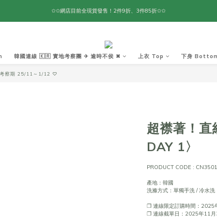
✩✩網店目前全現貨發售！2件9折、3件85折✩✩
m
韓國連線 🇰🇷 實地考察團 ✈ 逾時不侯 ✖︎
上衣 Top
下身 Botto
察期 25/11～1/12 ♡
超襟著！直紋
DAY 1〉
PRODUCT CODE : CN350
產地：韓國
洗滌方式：單獨手洗 / 冷水洗
❐ 連線限定訂購時間：2025年
❐ 連線截單日：2025年11月30