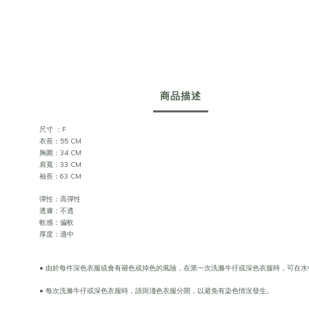
商品描述
尺寸 ：F
衣長：55 CM
胸圍：34 CM
肩寬：33 CM
袖長
：63
CM
彈性：高彈性
透膚：不透
軟感：偏軟
厚度：適中
• 由於每件深色衣服或會有褪色或掉色的風險，在第一次洗滌牛仔或深色衣服時，可在水
• 每次洗滌牛仔或深色衣服時，請與淺色衣服分開，以避免有染色情況發生。