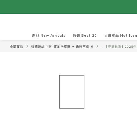
新品 New Arrivals
熱銷 Best 20
人氣單品 Hot Ite
全部商品
韓國連線 🇰🇷 實地考察團 ✈ 逾時不侯 ✖︎
﹆【完滿結束】2025年考