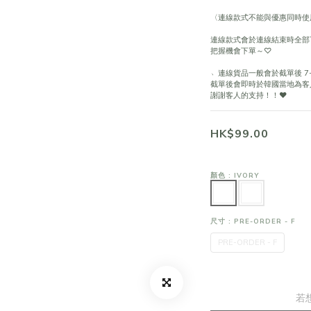
〈連線款式不能與優惠同時使
連線款式會於連線結束時全部
把握機會下單～♡
﹆連線貨品一般會於截單後 7-
截單後會即時於韓國當地為客
謝謝客人的支持！！❤
HK$99.00
顏色
: IVORY
尺寸
: PRE-ORDER - F
PRE-ORDER - F
若