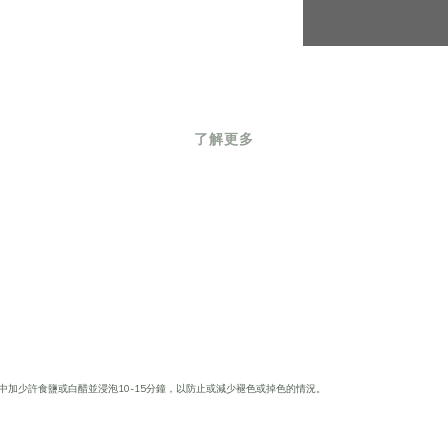
了解更多
中加少許食鹽或白醋並浸泡10-15分鐘，以防止或減少褪色或掉色的情況。