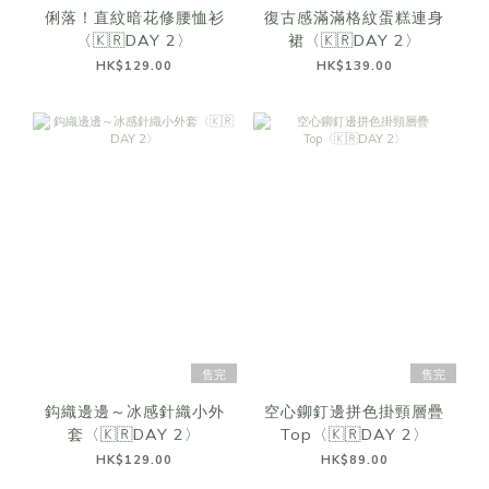
俐落！直紋暗花修腰恤衫
復古感滿滿格紋蛋糕連身
〈🇰🇷DAY 2〉
裙〈🇰🇷DAY 2〉
HK$129.00
HK$139.00
售完
售完
鈎織邊邊～冰感針織小外
空心鉚釘邊拼色掛頸層疊
套〈🇰🇷DAY 2〉
Top〈🇰🇷DAY 2〉
HK$129.00
HK$89.00