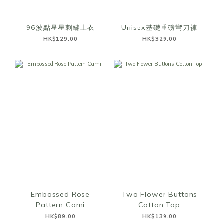
96波點星星刺繡上衣
Unisex基礎重磅彎刀褲
HK$129.00
HK$329.00
Embossed Rose
Two Flower Buttons
Pattern Cami
Cotton Top
HK$89.00
HK$139.00