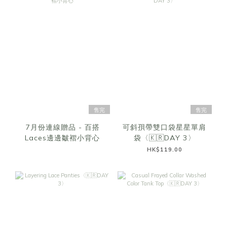
售完
售完
7月份連線贈品 - 百搭
可斜孭帶雙口袋星星單肩
Laces邊邊皺褶小背心
袋〈🇰🇷DAY 3〉
HK$119.00