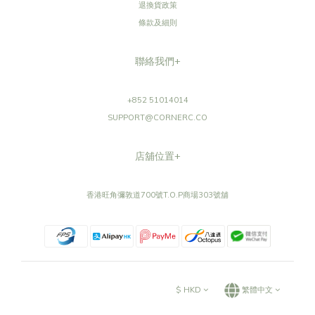
退換貨政策
條款及細則
聯絡我們+
+852 51014014
SUPPORT@CORNERC.CO
店舖位置+
香港旺角彌敦道700號T.O.P商場303號舖
$
HKD
繁體中文