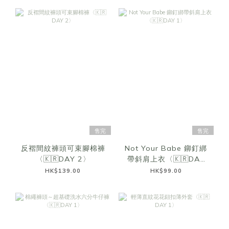
售完
售完
反褶間紋褲頭可束腳棉褲
Not Your Babe 鉚釘綁
〈🇰🇷DAY 2〉
帶斜肩上衣〈🇰🇷DAY
1〉
HK$139.00
HK$99.00