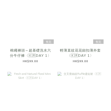
售完
售完
棉繩褲頭～超基礎洗水六
輕薄直紋花花鈕扣薄外套
分牛仔褲〈🇰🇷DAY 1〉
〈🇰🇷DAY 1〉
HK$99.00
HK$99.00