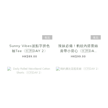
售完
售完
Sunny Vibes波點字拼色
辣妹必備！豹紋內搭蕾絲
袖Tee〈🇰🇷DAY 2〉
肩帶小背心〈🇰🇷DAY
2〉
HK$89.00
HK$99.00