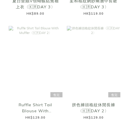
夏日蕾絲V領蝴蝶結無袖
柔和格紋網紗兩層中長裙
上衣〈🇰🇷DAY 3〉
〈🇰🇷DAY 3〉
HK$89.00
HK$119.00
售完
售完
Ruffle Shirt Tail
拼色褲頭格紋休閒長褲
Blouse With
〈🇰🇷DAY 2〉
Muffler〈🇰🇷DAY 2〉
HK$129.00
HK$129.00