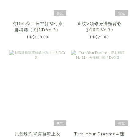
售完
售完
有Belt位！日常打褶可束
直紋V領修身掛頸背心
腳棉褲〈🇰🇷DAY 3〉
〈🇰🇷DAY 3〉
HK$139.00
HK$79.00
售完
售完
貝殼珠珠單肩寬鬆上衣
Turn Your Dreams～迷