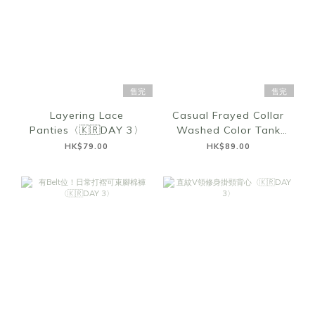
售完
售完
Layering Lace
Casual Frayed Collar
Panties〈🇰🇷DAY 3〉
Washed Color Tank
Top〈🇰🇷DAY 3〉
HK$79.00
HK$89.00