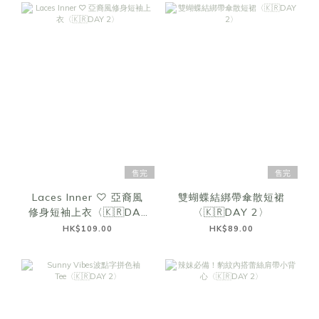
售完
售完
Laces Inner ♡ 亞裔風
雙蝴蝶結綁帶傘散短裙
修身短袖上衣〈🇰🇷DAY
〈🇰🇷DAY 2〉
2〉
HK$109.00
HK$89.00