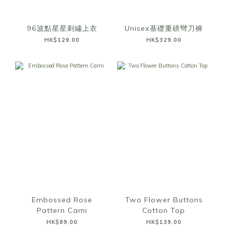
96波點星星刺繡上衣
Unisex基礎重磅彎刀褲
HK$129.00
HK$329.00
Embossed Rose
Two Flower Buttons
Pattern Cami
Cotton Top
HK$89.00
HK$139.00