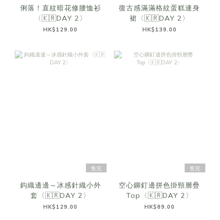
俐落！直紋暗花修腰恤衫
復古感滿滿格紋蛋糕連身
〈🇰🇷DAY 2〉
裙〈🇰🇷DAY 2〉
HK$129.00
HK$139.00
售完
售完
鈎織邊邊～冰感針織小外
空心鉚釘邊拼色掛頸層疊
套〈🇰🇷DAY 2〉
Top〈🇰🇷DAY 2〉
HK$129.00
HK$89.00