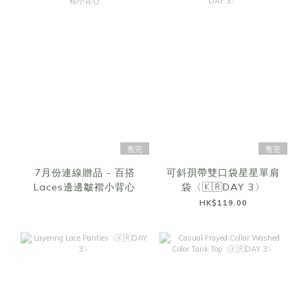
售完
售完
7月份連線贈品 - 百搭
可斜孭帶雙口袋星星單肩
Laces邊邊皺褶小背心
袋〈🇰🇷DAY 3〉
HK$119.00