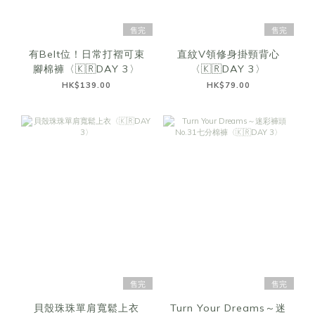
售完
售完
有Belt位！日常打褶可束
直紋V領修身掛頸背心
腳棉褲〈🇰🇷DAY 3〉
〈🇰🇷DAY 3〉
HK$139.00
HK$79.00
售完
售完
貝殼珠珠單肩寬鬆上衣
Turn Your Dreams～迷