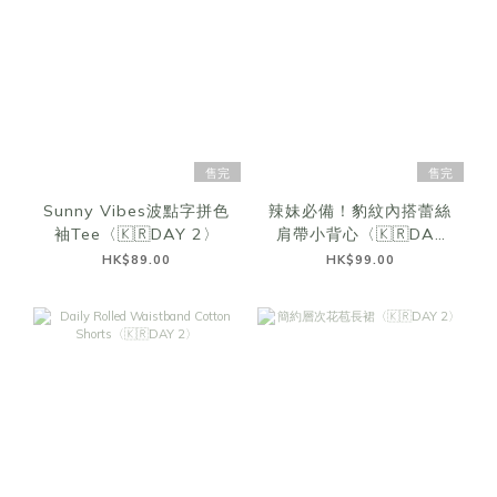
售完
售完
Sunny Vibes波點字拼色
辣妹必備！豹紋內搭蕾絲
袖Tee〈🇰🇷DAY 2〉
肩帶小背心〈🇰🇷DAY
2〉
HK$89.00
HK$99.00