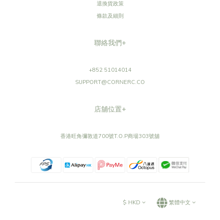
退換貨政策
條款及細則
聯絡我們+
+852 51014014
SUPPORT@CORNERC.CO
店舖位置+
香港旺角彌敦道700號T.O.P商場303號舖
$
HKD
繁體中文