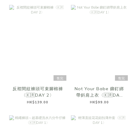
售完
售完
反褶間紋褲頭可束腳棉褲
Not Your Babe 鉚釘綁
〈🇰🇷DAY 2〉
帶斜肩上衣〈🇰🇷DAY
1〉
HK$139.00
HK$99.00