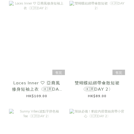
售完
售完
Laces Inner ♡ 亞裔風
雙蝴蝶結綁帶傘散短裙
修身短袖上衣〈🇰🇷DAY
〈🇰🇷DAY 2〉
2〉
HK$109.00
HK$89.00