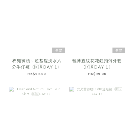
售完
售完
棉繩褲頭～超基礎洗水六
輕薄直紋花花鈕扣薄外套
分牛仔褲〈🇰🇷DAY 1〉
〈🇰🇷DAY 1〉
HK$99.00
HK$99.00