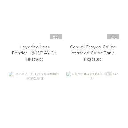
售完
售完
Layering Lace
Casual Frayed Collar
Panties〈🇰🇷DAY 3〉
Washed Color Tank
Top〈🇰🇷DAY 3〉
HK$79.00
HK$89.00