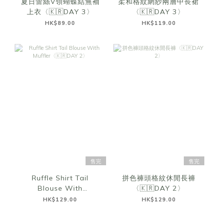
夏日蕾絲V領蝴蝶結無袖
柔和格紋網紗兩層中長裙
上衣〈🇰🇷DAY 3〉
〈🇰🇷DAY 3〉
HK$89.00
HK$119.00
售完
售完
Ruffle Shirt Tail
拼色褲頭格紋休閒長褲
Blouse With
〈🇰🇷DAY 2〉
Muffler〈🇰🇷DAY 2〉
HK$129.00
HK$129.00