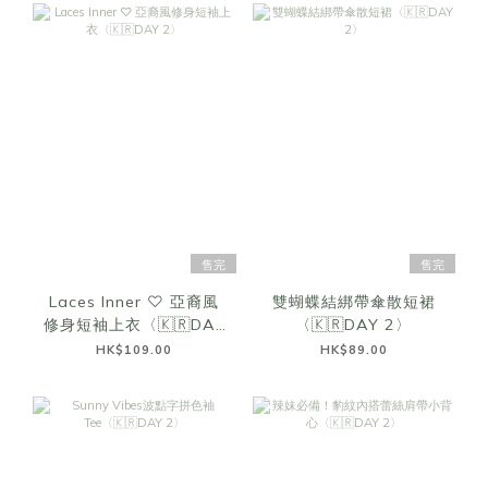
售完
售完
Laces Inner ♡ 亞裔風
雙蝴蝶結綁帶傘散短裙
修身短袖上衣〈🇰🇷DAY
〈🇰🇷DAY 2〉
2〉
HK$109.00
HK$89.00