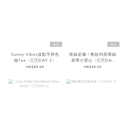
售完
售完
Sunny Vibes波點字拼色
辣妹必備！豹紋內搭蕾絲
袖Tee〈🇰🇷DAY 2〉
肩帶小背心〈🇰🇷DAY
2〉
HK$89.00
HK$99.00