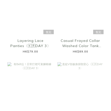
售完
售完
Layering Lace
Casual Frayed Collar
Panties〈🇰🇷DAY 3〉
Washed Color Tank
Top〈🇰🇷DAY 3〉
HK$79.00
HK$89.00