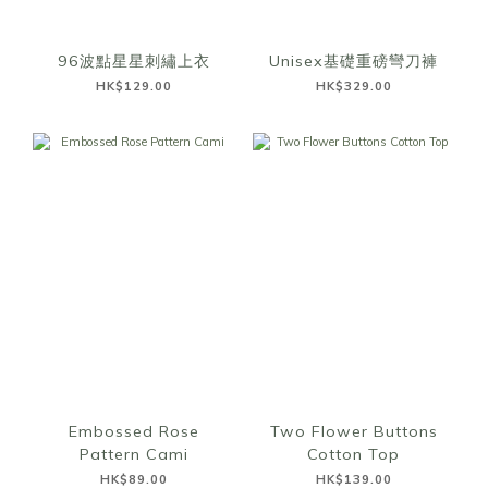
96波點星星刺繡上衣
Unisex基礎重磅彎刀褲
HK$129.00
HK$329.00
Embossed Rose
Two Flower Buttons
Pattern Cami
Cotton Top
HK$89.00
HK$139.00