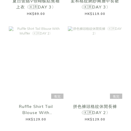
夏日蕾絲V領蝴蝶結無袖
柔和格紋網紗兩層中長裙
上衣〈🇰🇷DAY 3〉
〈🇰🇷DAY 3〉
HK$89.00
HK$119.00
售完
售完
Ruffle Shirt Tail
拼色褲頭格紋休閒長褲
Blouse With
〈🇰🇷DAY 2〉
Muffler〈🇰🇷DAY 2〉
HK$129.00
HK$129.00