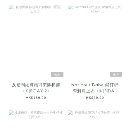
售完
售完
反褶間紋褲頭可束腳棉褲
Not Your Babe 鉚釘綁
〈🇰🇷DAY 2〉
帶斜肩上衣〈🇰🇷DAY
1〉
HK$139.00
HK$99.00