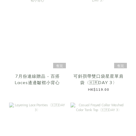
售完
售完
7月份連線贈品 - 百搭
可斜孭帶雙口袋星星單肩
Laces邊邊皺褶小背心
袋〈🇰🇷DAY 3〉
HK$119.00