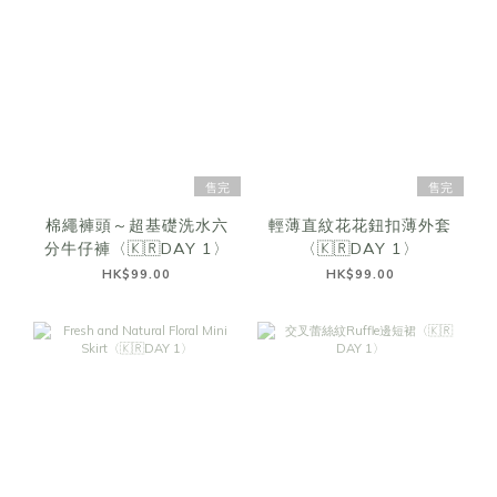
售完
售完
棉繩褲頭～超基礎洗水六
輕薄直紋花花鈕扣薄外套
分牛仔褲〈🇰🇷DAY 1〉
〈🇰🇷DAY 1〉
HK$99.00
HK$99.00