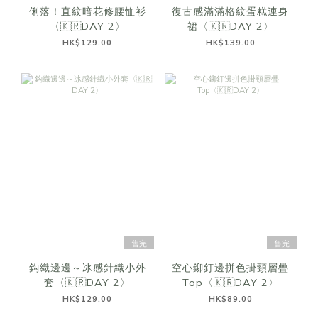
俐落！直紋暗花修腰恤衫
復古感滿滿格紋蛋糕連身
〈🇰🇷DAY 2〉
裙〈🇰🇷DAY 2〉
HK$129.00
HK$139.00
售完
售完
鈎織邊邊～冰感針織小外
空心鉚釘邊拼色掛頸層疊
套〈🇰🇷DAY 2〉
Top〈🇰🇷DAY 2〉
HK$129.00
HK$89.00