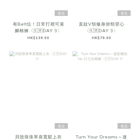
售完
售完
有Belt位！日常打褶可束
直紋V領修身掛頸背心
腳棉褲〈🇰🇷DAY 3〉
〈🇰🇷DAY 3〉
HK$139.00
HK$79.00
售完
售完
貝殼珠珠單肩寬鬆上衣
Turn Your Dreams～迷