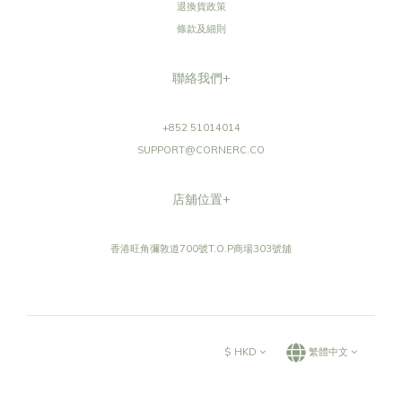
退換貨政策
條款及細則
聯絡我們+
+852 51014014
SUPPORT@CORNERC.CO
店舖位置+
香港旺角彌敦道700號T.O.P商場303號舖
$
HKD
繁體中文