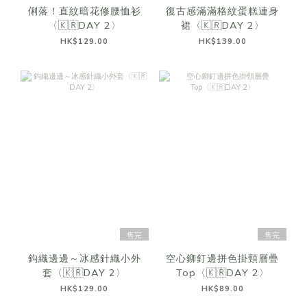
俐落！直紋暗花修腰恤衫
復古感滿滿格紋蛋糕連身
〈🇰🇷DAY 2〉
裙〈🇰🇷DAY 2〉
HK$129.00
HK$139.00
售完
售完
鈎織邊邊～冰感針織小外
空心鉚釘邊拼色掛頸層疊
套〈🇰🇷DAY 2〉
Top〈🇰🇷DAY 2〉
HK$129.00
HK$89.00