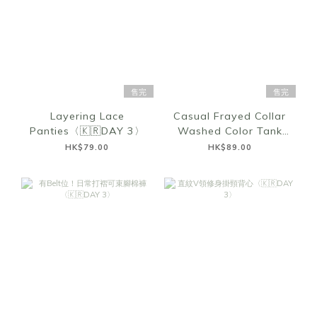
售完
售完
Layering Lace
Casual Frayed Collar
Panties〈🇰🇷DAY 3〉
Washed Color Tank
Top〈🇰🇷DAY 3〉
HK$79.00
HK$89.00