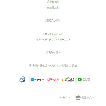
退換貨政策
條款及細則
聯絡我們+
+852 51014014
SUPPORT@CORNERC.CO
店舖位置+
香港旺角彌敦道700號T.O.P商場303號舖
$
HKD
繁體中文