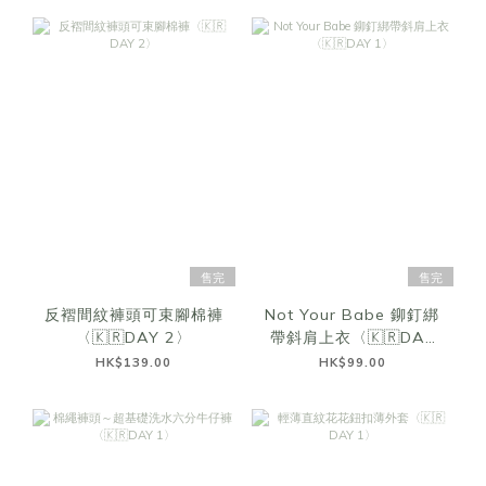
售完
售完
反褶間紋褲頭可束腳棉褲
Not Your Babe 鉚釘綁
〈🇰🇷DAY 2〉
帶斜肩上衣〈🇰🇷DAY
1〉
HK$139.00
HK$99.00