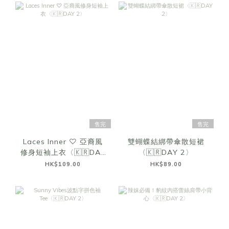
售完
售完
Laces Inner ♡ 亞裔風
雙蝴蝶結綁帶傘散短裙
修身短袖上衣〈🇰🇷DAY
〈🇰🇷DAY 2〉
2〉
HK$109.00
HK$89.00