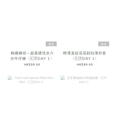
售完
售完
棉繩褲頭～超基礎洗水六
輕薄直紋花花鈕扣薄外套
分牛仔褲〈🇰🇷DAY 1〉
〈🇰🇷DAY 1〉
HK$99.00
HK$99.00