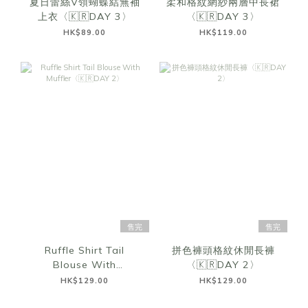
夏日蕾絲V領蝴蝶結無袖
柔和格紋網紗兩層中長裙
上衣〈🇰🇷DAY 3〉
〈🇰🇷DAY 3〉
HK$89.00
HK$119.00
售完
售完
Ruffle Shirt Tail
拼色褲頭格紋休閒長褲
Blouse With
〈🇰🇷DAY 2〉
Muffler〈🇰🇷DAY 2〉
HK$129.00
HK$129.00