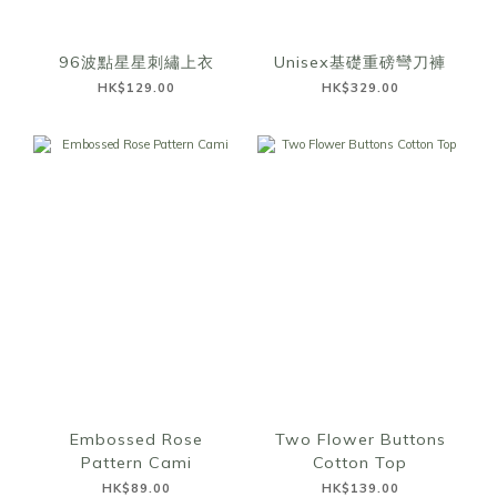
96波點星星刺繡上衣
Unisex基礎重磅彎刀褲
HK$129.00
HK$329.00
Embossed Rose
Two Flower Buttons
Pattern Cami
Cotton Top
HK$89.00
HK$139.00