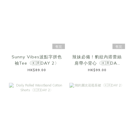
售完
售完
Sunny Vibes波點字拼色
辣妹必備！豹紋內搭蕾絲
袖Tee〈🇰🇷DAY 2〉
肩帶小背心〈🇰🇷DAY
2〉
HK$89.00
HK$99.00