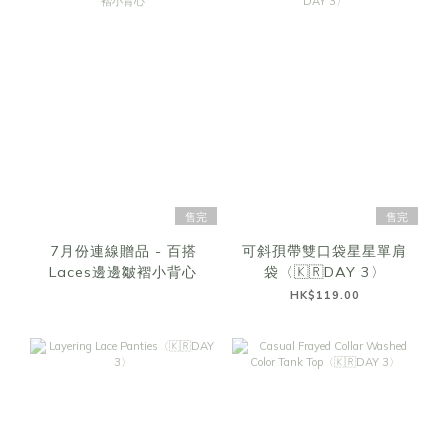
售完
售完
7月份連線贈品 - 百搭
可斜孭帶雙口袋星星單肩
Laces邊邊皺褶小背心
袋〈🇰🇷DAY 3〉
HK$119.00