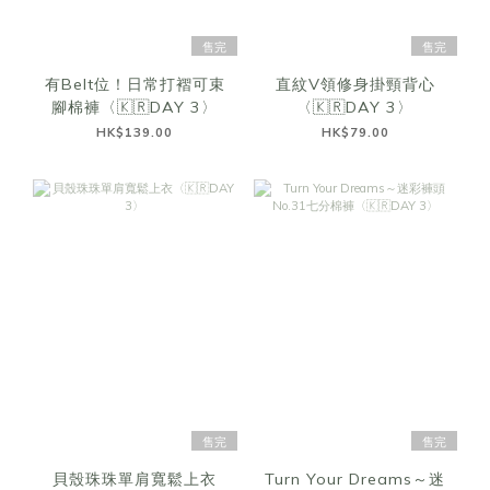
售完
售完
有Belt位！日常打褶可束
直紋V領修身掛頸背心
腳棉褲〈🇰🇷DAY 3〉
〈🇰🇷DAY 3〉
HK$139.00
HK$79.00
售完
售完
貝殼珠珠單肩寬鬆上衣
Turn Your Dreams～迷