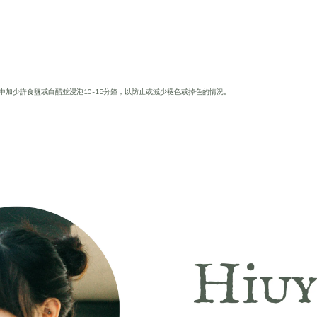
中加少許食鹽或白醋並浸泡10-15分鐘，以防止或減少褪色或掉色的情況。