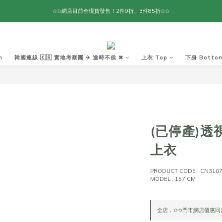
✩✩網店目前全現貨發售！2件9折、3件85折✩✩
m
韓國連線 🇰🇷 實地考察團 ✈ 逾時不侯 ✖︎
上衣 Top
下身 Botto
(已停產)
上衣
PRODUCT CODE : CN310
MODEL : 157 CM
全店，✩✩門市網店優惠同步