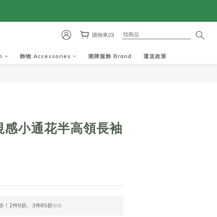
購物車(0)
m
飾物 Accessories
潮牌服飾 Brand
運送政策
立即購買
透視感小通花半高領長袖
7
！2件9折、3件85折✩✩