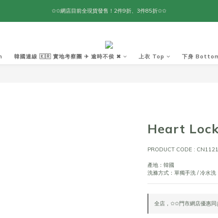
✩✩網店目前全現貨發售！2件9折、3件85折✩✩
m
韓國連線 🇰🇷 實地考察團 ✈ 逾時不侯 ✖︎
上衣 Top
下身 Botto
Heart Lock
PRODUCT CODE : CN112
產地：韓國
洗滌方式：單獨手洗 / 冷水洗
全店，✩✩門市網店優惠同步