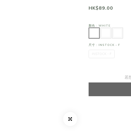
HK$89.00
顏色
: WHITE
尺寸
: INSTOCK - F
INSTOCK - F
若