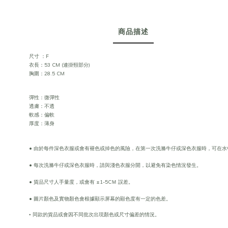
商品描述
尺寸 ：F
衣長：53 CM (連掛頸部分)
胸圍：28.5 CM
彈性：
彈性
微
透膚：不透
軟感：
偏軟
厚度：薄身
• 由於每件深色衣服或會有褪色或掉色的風險，在第一次洗滌牛仔或深色衣服時，可在水
• 每次洗滌牛仔或深色衣服時，請與淺色衣服分開，以避免有染色情況發生。
• 貨品尺寸人手量度，或會有 ±1-5CＭ 誤差。
• 圖片顏色及實物顏色會根據顯示屏幕的顯色度有一定的色差。
•
同款的貨品或會因不同批次出現顏色或尺寸偏差的情況。