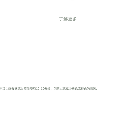
了解更多
中加少許食鹽或白醋並浸泡10-15分鐘，以防止或減少褪色或掉色的情況。