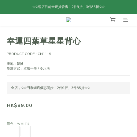
✩✩網店目前全現貨發售！2件9折、3件85折✩✩
幸運四葉草星星背心
PRODUCT CODE : CN1119
產地：韓國
洗滌方式：單獨手洗 / 冷水洗
全店，✩✩門市網店優惠同步！2件9折、3件85折✩✩
HK$89.00
顏色
: WHITE